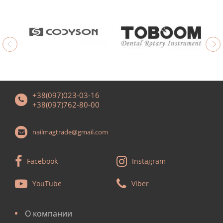
+38(097)023-03-16
+38(097)762-80-00
nailmagtrade@gmail.com
Facebook
Instagram
YouTube
Viber
О компании