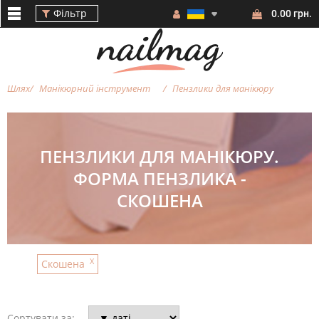
Фільтр
0.00 грн.
Шлях
Манікюрний інструмент
Пензлики для манікюру
Фільтр
ПЕНЗЛИКИ ДЛЯ МАНІКЮРУ.
ФОРМА ПЕНЗЛИКА -
СКОШЕНА
ПРИЗНАЧЕННЯ
ПЕНЗЛІВ
X
Скошена
ФОРМА
ПЕНЗЛИКА
Сортувати за: