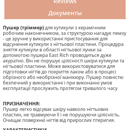
Reviews
Документы
Пушер (тріммер)
для кутикули з керамічним
робочим наконечником, за структурою нагадує пемзу
- це зручне у використанні пристосування для
відсунення кутикули з нігтьової пластини. Процедура
зняття кутикули в області нігтьової лунки за
допомогою пушера East Rich проводиться дуже
акуратно. Він не порушує цілісності шкіри кутикули та
нігтьової пластини. Може використовуватися для
підготовки нігтів до покриття лаком або в процесі
обрізного або необрізної манікюру. Пушер повністю
безпечний у використанні і при виконанні умов
експлуатації прослужить протягом тривалого часу
ПРИЗНАЧЕННЯ:
Пушер легко відсуває шкіру навколо нігтьових
пластин, не травмуючи її і не порушуючи цілісність.
Очищає поверхню нігтів від прирослих птеригия.
ХАРАКТЕРИСТИКИ