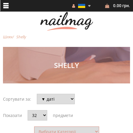
0.00 грн.
Шлях
Shelly
SHELLY
Сортувати за:
Показати
предмети