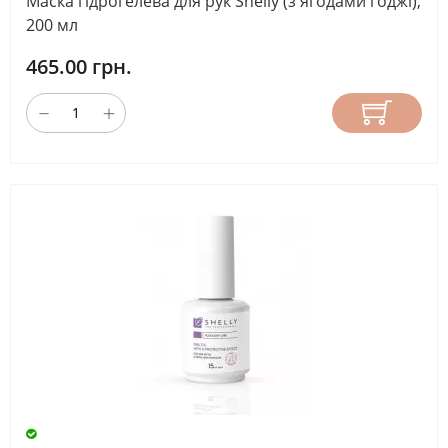
Маска гідрогелева для рук Shelly (з ягодами годжі),
200 мл
465.00 грн.