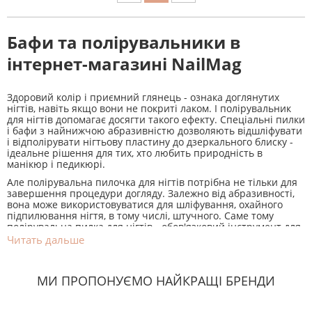
Бафи та полірувальники в
інтернет-магазині NailMag
Здоровий колір і приємний глянець - ознака доглянутих
нігтів, навіть якщо вони не покриті лаком. І полірувальник
для нігтів допомагає досягти такого ефекту. Спеціальні пилки
і бафи з найнижчою абразивністю дозволяють відшліфувати
і відполірувати нігтьову пластину до дзеркального блиску -
ідеальне рішення для тих, хто любить природність в
манікюр і педикюрі.
Але полірувальна пилочка для нігтів потрібна не тільки для
завершення процедури догляду. Залежно від абразивності,
вона може використовуватися для шліфування, охайного
підпилювання нігтя, в тому числі, штучного. Саме тому
полірувальна пилка для нігтів - обов'язковий інструмент для
майстра манікюру і педикюру. І вже точно вона повинна
Читать дальше
бути в наборі кожної жінки, кожного чоловіка, що стежать за
красою своїх рук.
Види пилок для полірування
МИ ПРОПОНУЄМО НАЙКРАЩІ БРЕНДИ
В інтернет-магазині Нейл Маг завжди є широкий асортимент