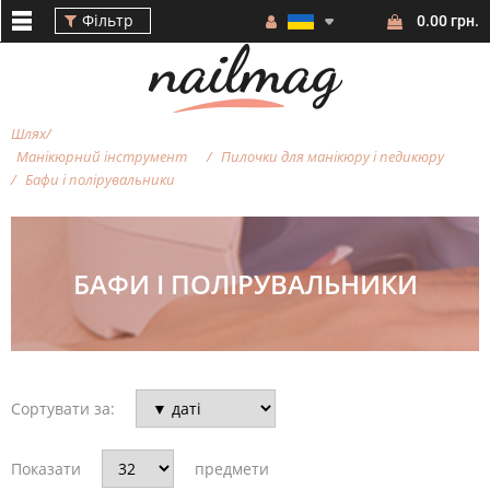
Фільтр
0.00 грн.
Шлях
Манікюрний інструмент
Пилочки для манікюру і педикюру
Бафи і полірувальники
Фільтр
БАФИ І ПОЛІРУВАЛЬНИКИ
БРЕНД
Сортувати за:
КОЛІР
Показати
предмети