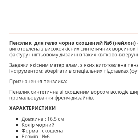
Пензлик для гелю чорна скошений №6 (нейлон)
виготовлена ​​з високоякісних синтетичних ворсинок 
фактуру і нігтьовому дизайні в таких квітково-візеру
Завдяки якісним матеріалам, з яких виготовлена ​​п
інструментом: зберігати в спеціальних підставках (ф
Призначення пензлика:
Пензлик синтетична зі скошеним ворсом володіє шир
промальовування френч-дизайнів.
ХАРАКТЕРИСТИКИ
Довжина : 16,5 cм
Колір чорний
Форма : скошена
Розмір : №6