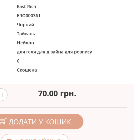
East Rich
ERO000361
Чорний
Тайвань
Нейлон
для геля
для дізайна
для розпису
6
Скошена
70.00
грн.
ДОДАТИ У КОШИК