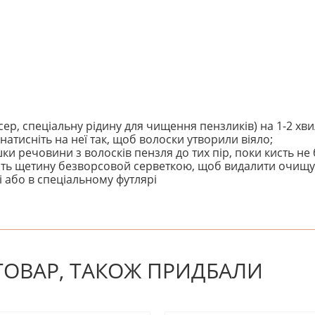
ер, спеціальну рідину для чищення пензликів) на 1-2 хв
натисніть на неї так, щоб волоски утворили віяло;
и речовини з волосків пензля до тих пір, поки кисть не
кніть щетину безворсовой серветкою, щоб видалити очищу
 або в спеціальному футлярі
! Будьте першим, хто напише відгук.
 ТОВАР, ТАКОЖ ПРИДБАЛИ