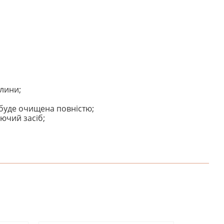
илини;
 буде очищена повністю;
ючий засіб;
НАПИШІТЬ ВІДГУК