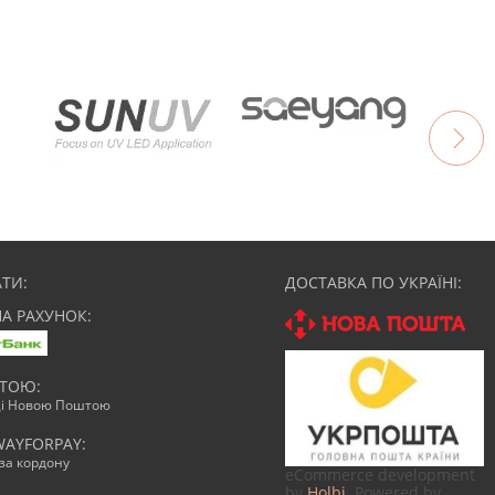
ТИ:
ДОСТАВКА ПО УКРАЇНІ:
НА РАХУНОК:
АТОЮ:
ці Новою Поштою
WAYFORPAY:
зза кордону
eCommerce development
by
Holbi
. Powered by