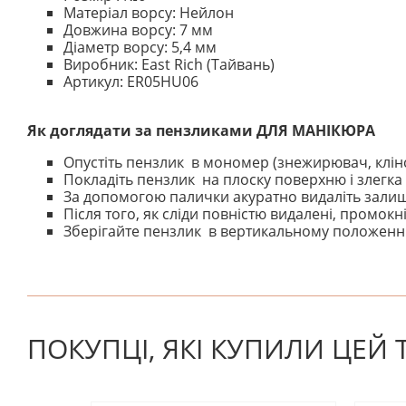
Матеріал ворсу: Нейлон
Довжина ворсу: 7 мм
Діаметр ворсу: 5,4 мм
Виробник: East Rich (Тайвань)
Артикул: ER05HU06
Як доглядати за пензликами ДЛЯ МАНІКЮРА
Опустіть пензлик в мономер (знежирювач, клінс
Покладіть пензлик на плоску поверхню і злегка 
За допомогою палички акуратно видаліть залишк
Після того, як сліди повністю видалені, промо
Зберігайте пензлик в вертикальному положенні
На даний час немає відгуків. Ви можете стати першим
ПОКУПЦІ, ЯКІ КУПИЛИ ЦЕЙ