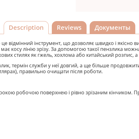
Description
Reviews
Документы
- це відмінний інструмент, що дозволяє швидко і якісно 
і має косу лінію зрізу. За допомогою такої пензлика мож
нкових стилях як гжель, хохлома або китайський розпис, а
ензлик, термін служби у неї довгий, а ще більше продовж
утлярах), правильно очищати після роботи.
окою робочою поверхнею і рівно зрізаним кінчиком. Пр