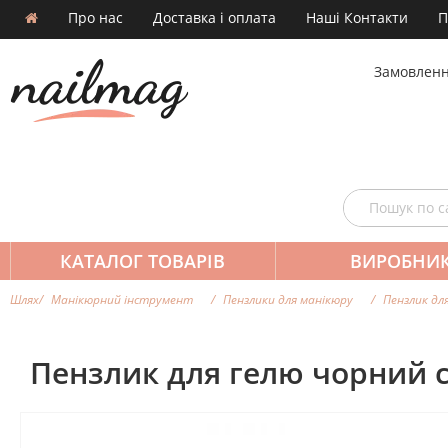
Про нас
Доставка і оплата
Наші Контакти
П
Замовленн
КАТАЛОГ ТОВАРІВ
ВИРОБНИ
Шлях
Манікюрний інструмент
Пензлики для манікюру
Пензлик дл
Пензлик для гелю чорний 