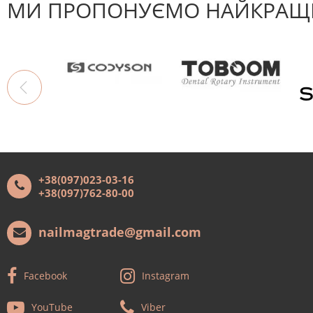
МИ ПРОПОНУЄМО НАЙКРАЩІ
+38(097)023-03-16
+38(097)762-80-00
nailmagtrade@gmail.com
Facebook
Instagram
YouTube
Viber