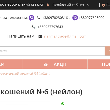
ро персональний каталог
В
Особистий кабінет
я за телефоном:
+380970230316 ,
+380977628000
+380957797643
Напишіть нам:
nailmagtrade@gmail.com
КИ
АКЦІЇ
НО
я гелю чорний скошений №6 (нейлон)
скошений №6 (нейлон)