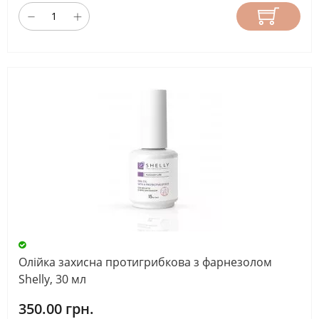
ФАКТУРА
ЛАКА
Блискітки
(12)
Вкрапления
(6)
Глянцевий
(6)
Емаль
(100)
Олійка захисна протигрибкова з фарнезолом
Shelly, 30 мл
Камуфлюючий
(10)
350.00 грн.
е