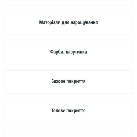
DNKa'
(146)
Матеріали для нарощування
East
Rich
(10)
Фарби, павутинка
PNB
(17)
Podo
Lime
Базове покриття
(1)
Podoestet
(1)
Топове покриття
е
КОЛІР