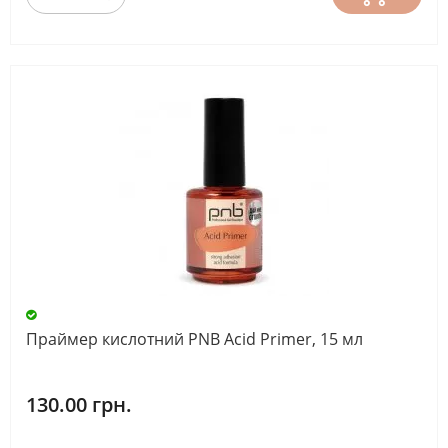
10
мл
(18)
12
мл
(132)
13
мл
(6)
15
мл
(52)
Праймер кислотний PNB Acid Primer, 15 мл
150
мл
130.00 грн.
(4)
е