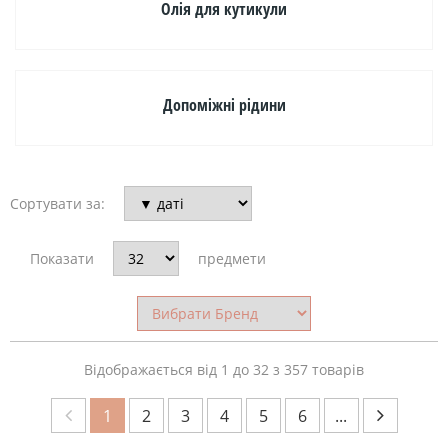
Олія для кутикули
Бежевий
(40)
Допоміжні рідини
Блакитний
(12)
Бордо
(12)
Сортувати за:
Бузковий
(16)
Показати
предмети
Білий
(19)
е
Відображається від 1 до 32 з 357 товарів
КРАЇНА-
1
2
3
4
5
6
...
ВИРОБНИК