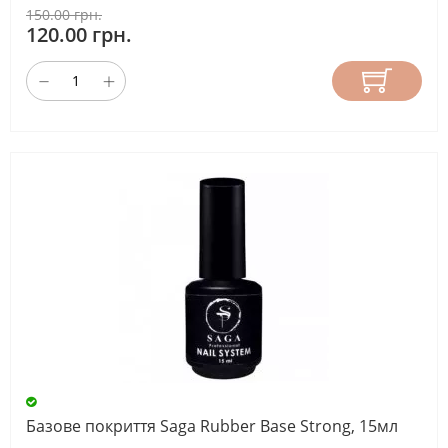
150.00 грн.
120.00 грн.
Гель-
павутиння
(3)
е
КОЛЕКЦІЯ
DNKa'
Acrygel
Liquid
(15)
DNKa'
COFFEE
(4)
DNKa'
Базове покриття Saga Rubber Base Strong, 15мл
Gel
Polish