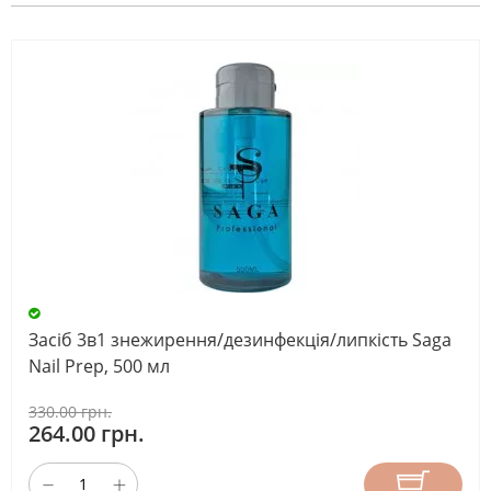
Китай
(86)
Німеччина
(1)
США
(17)
Тайвань
(10)
Туреччина
Засіб 3в1 знежирення/дезинфекція/липкість Saga
(1)
Nail Prep, 500 мл
е
330.00 грн.
264.00 грн.
ОБСЯГ
ТАРИ