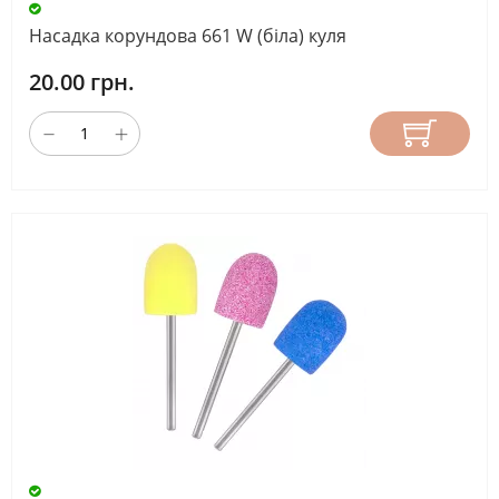
АБРАЗИВНІСТЬ
Насадка корундова 661 W (біла) куля
20.00 грн.
ПРИЗНАЧЕННЯ
ФРЕЗИ
ДОВЖИНА
РОБОЧОЇ
ЧАСТИНИ
(ММ)
СКИНУТИ