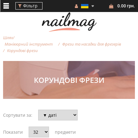
Фільтр
0.00 грн.
Шлях
Манікюрний інструмент
Фрези та насадки для фрезерiв
Корундові фрези
Фільтр
КОРУНДОВІ ФРЕЗИ
ВАРТІСТЬ
Сортувати за:
БРЕНД
Показати
предмети