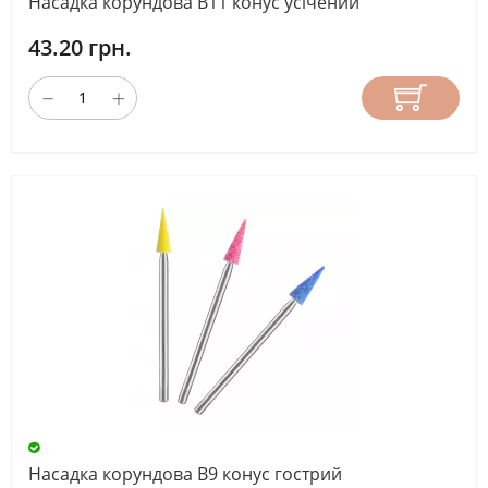
Насадка корундова B11 конус усічений
43.20 грн.
Насадка корундова B9 конус гострий