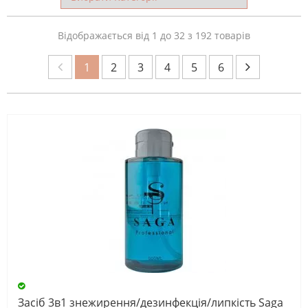
Відображається від 1 до 32 з 192 товарів
1
2
3
4
5
6
Засіб 3в1 знежирення/дезинфекція/липкість Saga