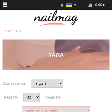
0.00 грн.
Шлях
SAGA
SAGA
Сортувати за:
Показати
предмети