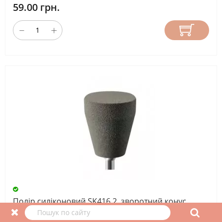
59.00 грн.
Полір силіконовий SK416 2, зворотний конус,
сірий жорсткий