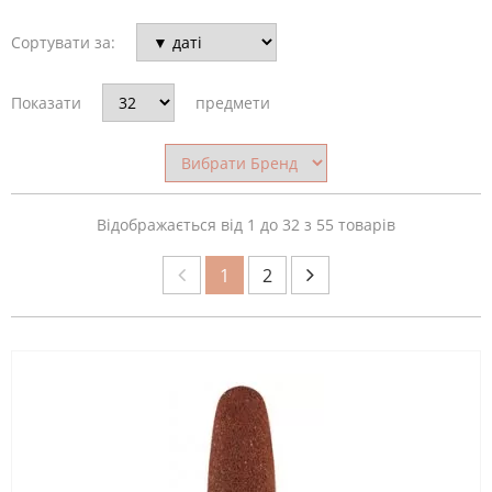
Сортувати за:
КРАЇНА-
ВИРОБНИК
Показати
предмети
ОБЛАСТЬ
ЗАСТОСУВАННЯ
Відображається від 1 до 32 з 55 товарів
1
2
МАТЕРІАЛ
НАСАДКА
ФОРМА
ФРЕЗИ