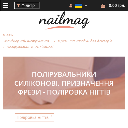
Фільтр
0.00 грн.
Шлях
Манікюрний інструмент
Фрези та насадки для фрезерiв
Полірувальники силіконові
Фільтр
ПОЛІРУВАЛЬНИКИ
СИЛІКОНОВІ. ПРИЗНАЧЕННЯ
ФРЕЗИ - ПОЛІРОВКА НІГТІВ
ВАРТІСТЬ
БРЕНД
X
Поліровка нігтів