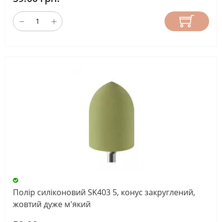
Полір силіконовий SK403 5, конус закруглений,
жовтий дуже м'який