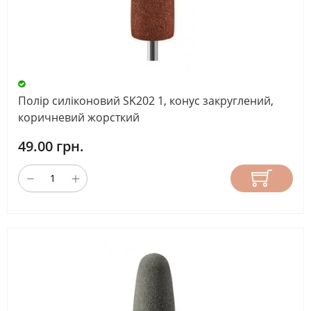
АБРАЗИВНІСТЬ
ПРИЗНАЧЕННЯ
ФРЕЗИ
Полір силіконовий SK202 1, конус закруглений,
коричневий жорсткий
49.00 грн.
ДОВЖИНА
РОБОЧОЇ
ЧАСТИНИ
(ММ)
СКИНУТИ