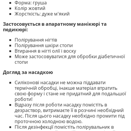
Форма: груша
Колір жовтий
Жорсткість: дуже м'який
Застосовується в апаратному манікюрі та
педикюрі:
Полірування нігтів
Полірування шкіри стопи
Втирання в нігті олії і воску
Може застосовуватися для обробки діабетичної
стопи
Догляд за насадкою
Силіконові насадки не можна піддавати
термічній обробці, інакше матеріал втратить
свою форму і стане не придатний для подальшої
роботи!
Відразу після роботи насадку помістіть в
дезраствор, витримаєте її в розчині необхідний
час. Після цього насадку необхідно промити під
проточною холодною водою.
Після дезінфекції помістіть полірувальник в