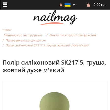
0.00 грн.
Шлях
Манікюрний інструмент
Фрези та насадки для фрезерiв
Полірувальники силіконові
Полір силіконовий SK217 5, груша, жовтий дуже м'який
Полір силіконовий SK217 5, груша,
жовтий дуже м'який