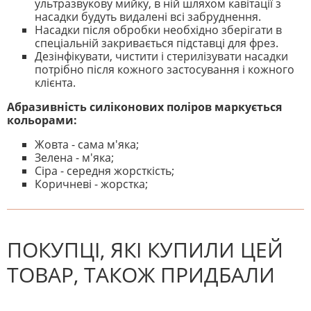
ультразвукову мийку, в ній шляхом кавітації з
насадки будуть видалені всі забруднення.
Насадки після обробки необхідно зберігати в
спеціальній закривається підставці для фрез.
Дезінфікувати, чистити і стерилізувати насадки
потрібно після кожного застосування і кожного
клієнта.
Абразивність силіконових поліров маркується
кольорами:
Жовта - сама м'яка;
Зелена - м'яка;
Сіра - середня жорсткість;
Коричневі - жорстка;
На даний час немає відгуків. Ви
НАПИШІТЬ ВІДГУК
можете стати першим! Будьте
першим, хто напише відгук.
ПОКУПЦІ, ЯКІ КУПИЛИ ЦЕЙ
ТОВАР, ТАКОЖ ПРИДБАЛИ