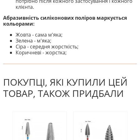
потрібно після кожного застосування і кожного
клієнта.
Абразивність силіконових поліров маркується
кольорами:
Жовта - сама м'яка;
Зелена - м'яка;
Сіра - середня жорсткість;
Коричневі - жорстка;
На даний час немає відгуків. Ви
НАПИШІТЬ ВІДГУК
можете стати першим! Будьте
першим, хто напише відгук.
ПОКУПЦІ, ЯКІ КУПИЛИ ЦЕЙ
ТОВАР, ТАКОЖ ПРИДБАЛИ