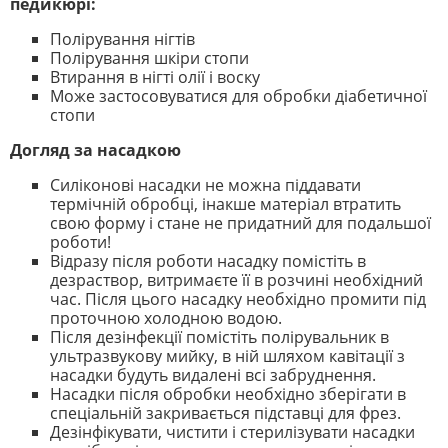
педикюрі:
Полірування нігтів
Полірування шкіри стопи
Втирання в нігті олії і воску
Може застосовуватися для обробки діабетичної
стопи
Догляд за насадкою
Силіконові насадки не можна піддавати
термічній обробці, інакше матеріал втратить
свою форму і стане не придатний для подальшої
роботи!
Відразу після роботи насадку помістіть в
дезраствор, витримаєте її в розчині необхідний
час. Після цього насадку необхідно промити під
проточною холодною водою.
Після дезінфекції помістіть полірувальник в
ультразвукову мийку, в ній шляхом кавітації з
насадки будуть видалені всі забруднення.
Насадки після обробки необхідно зберігати в
спеціальній закривається підставці для фрез.
Дезінфікувати, чистити і стерилізувати насадки