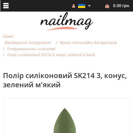
0.00 грн.
Шлях
Манікюрний інструмент
Фрези та насадки для фрезерiв
Полірувальники силіконові
Полір силіконовий SK214 3, конус, зелений м'який
Полір силіконовий SK214 3, конус,
зелений м'який