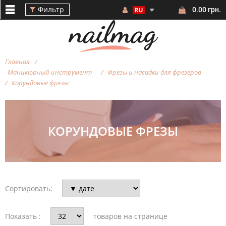
Фильтр
0.00 грн.
Главная
Маникюрный инструмент
Фрезы и насадки для фрезеров
Корундовые фрезы
Фильтр
КОРУНДОВЫЕ ФРЕЗЫ
СТОИМОСТЬ
Сортировать:
БРЕНД
Показать :
товаров на странице