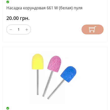
АБРАЗИВНОСТЬ
Насадка корундовая 661 W (белая) пуля
20.00 грн.
НАЗНАЧЕНИЕ
ФРЕЗЫ
ДЛИНА
РАБОЧЕЙ
ЧАСТИ
(ММ)
СБРОС