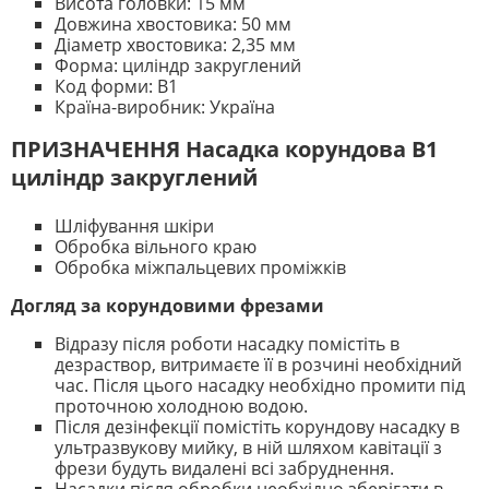
Висота головки: 15 мм
Довжина хвостовика: 50 мм
Діаметр хвостовика: 2,35 мм
Форма: циліндр закруглений
Код форми: B1
Країна-виробник: Україна
ПРИЗНАЧЕННЯ Насадка корундова B1
циліндр закруглений
Шліфування шкіри
Обробка вільного краю
Обробка міжпальцевих проміжків
Догляд за корундовими фрезами
Відразу після роботи насадку помістіть в
дезраствор, витримаєте її в розчині необхідний
час. Після цього насадку необхідно промити під
проточною холодною водою.
Після дезінфекції помістіть корундову насадку в
ультразвукову мийку, в ній шляхом кавітації з
фрези будуть видалені всі забруднення.
Насадки після обробки необхідно зберігати в