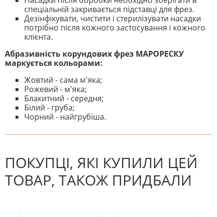
спеціальній закривається підставці для фрез.
Дезінфікувати, чистити і стерилізувати насадки
потрібно після кожного застосування і кожного
клієнта.
Абразивність корундових фрез МАРОРЕСКУ
маркується кольорами:
Жовтий - сама м'яка;
Рожевий - м'яка;
Блакитний - середня;
Білий - груба;
Чорний - найгрубіша.
На даний час немає відгуків. Ви
НАПИШІТЬ ВІДГУК
можете стати першим! Будьте
першим, хто напише відгук.
ПОКУПЦІ, ЯКІ КУПИЛИ ЦЕЙ
ТОВАР, ТАКОЖ ПРИДБАЛИ