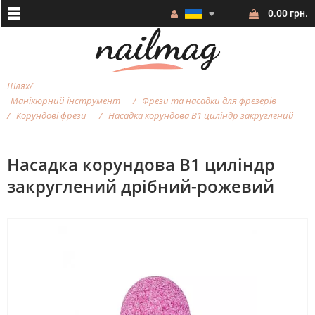
0.00 грн.
Шлях
Манікюрний інструмент
Фрези та насадки для фрезерiв
Корундові фрези
Насадка корундова B1 циліндр закруглений
Насадка корундова B1 циліндр
закруглений дрібний-рожевий