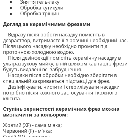
Зняття гель-лаку
Обробка кутикули
Обробка тріщин
Догляд за керамічними фрезами
Відразу після роботи насадку помістіть в
дезраствор, витримаєте її в розчині необхідний час.
Після цього насадку необхідно промити під
проточною холодною водою.
Після дезінфекції помістіть керамічну насадку в
ультразвукову мийку, в ній шляхом кавітації з фрези
будуть видалені всі забруднення.
Насадки після обробки необхідно зберігати в
спеціальній закривається підставці для фрез.
Дезінфікувати, чистити і стерилізувати насадки
потрібно після кожного застосування і кожного
клієнта.
Ступінь зернистості керамічних фрез можна
визначити за кольором:
Жовтий (XF) - сама м'яка;
Червоний (F) - м'яка;
Синій (M) - середня;