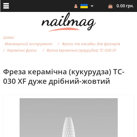
0.00 грн.
Шлях
Манікюрний інструмент
Фрези та насадки для фрезерiв
Керамічні фрези
Фреза керамічна (кукурудза) TC-030 XF
Фреза керамічна (кукурудза) TC-
030 XF дуже дрібний-жовтий