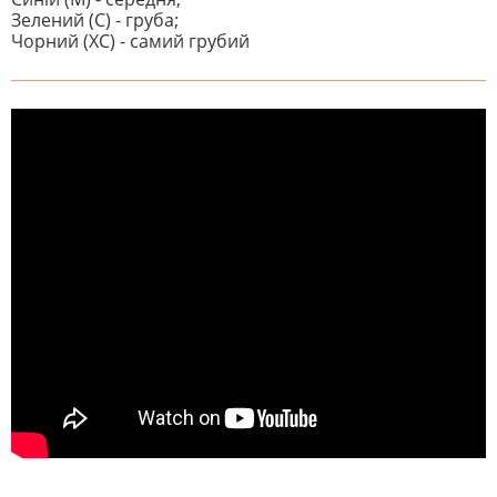
Зелений (C) - груба;
Чорний (XC) - самий грубий
На даний час немає відгуків. Ви
НАПИШІТЬ ВІДГУК
можете стати першим! Будьте
першим, хто напише відгук.