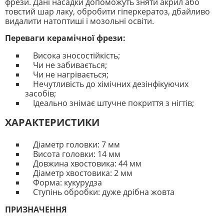
фрези. Дані насадки допоможуть зняти акрил або
товстий шар лаку, обробити гіперкератоз, дбайливо
видалити натоптиші і мозольні освіти.
Переваги керамічної фрези:
Висока зносостійкість;
Чи не забивається;
Чи не нагрівається;
Нечутливість до хімічних дезінфікуючих
засобів;
Ідеально знімає штучне покриття з нігтів;
ХАРАКТЕРИСТИКИ
Діаметр головки: 7 мм
Висота головки: 14 мм
Довжина хвостовика: 44 мм
Діаметр хвостовика: 2 мм
Форма: кукурудза
Ступінь обробки: дуже дрібна жовта
ПРИЗНАЧЕННЯ