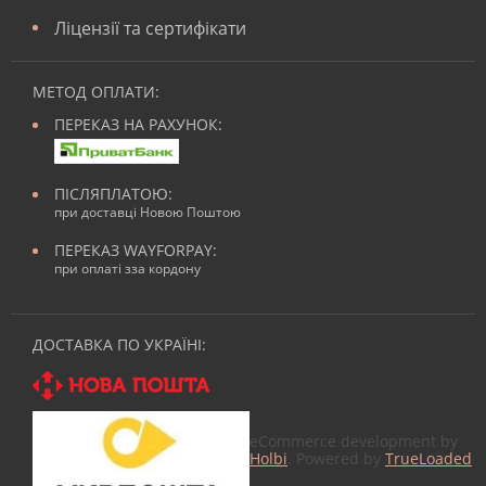
Ліцензії та сертифікати
МЕТОД ОПЛАТИ:
ПЕРЕКАЗ НА РАХУНОК:
ПІСЛЯПЛАТОЮ:
при доставці Новою Поштою
ПЕРЕКАЗ WAYFORPAY:
при оплаті зза кордону
ДОСТАВКА ПО УКРАЇНІ:
eCommerce development by
Holbi
. Powered by
TrueLoaded