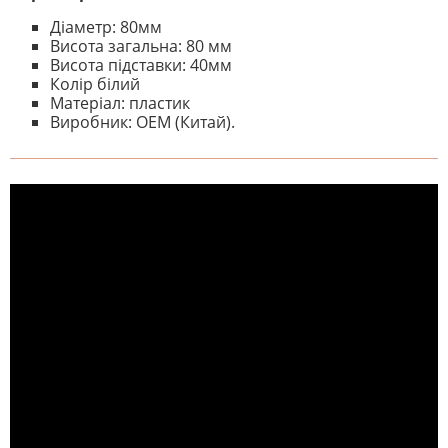
Діаметр: 80мм
Висота загальна: 80 мм
Висота підставки: 40мм
Колір білий
Матеріал: пластик
Виробник: ОЕМ (Китай).
На даний час немає відгуків. Ви
НАПИШІТЬ ВІДГУК
можете стати першим! Будьте
першим, хто напише відгук.