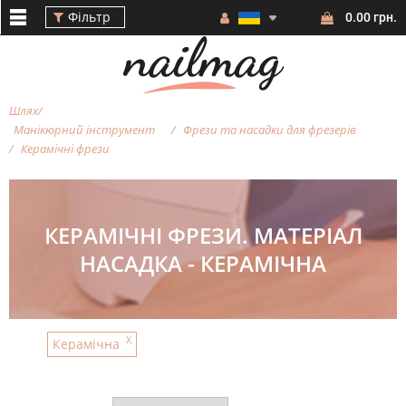
Фільтр
0.00 грн.
Шлях
Манікюрний інструмент
Фрези та насадки для фрезерiв
Керамічні фрези
Фільтр
КЕРАМІЧНІ ФРЕЗИ. МАТЕРІАЛ
НАСАДКА - КЕРАМІЧНА
ВАРТІСТЬ
X
Керамічна
БРЕНД