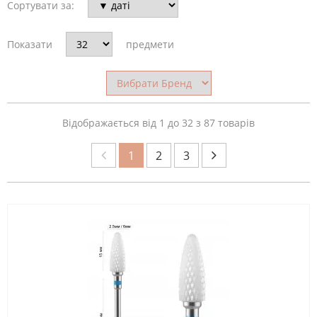
Сортувати за:
ОБРОБКА
Показати
предмети
(АБРАЗІВ)
КРАЇНА-
Відображається від 1 до 32 з 87 товарів
ВИРОБНИК
1
2
3
ОБЛАСТЬ
ЗАСТОСУВАННЯ
МАТЕРІАЛ
НАСАДКА