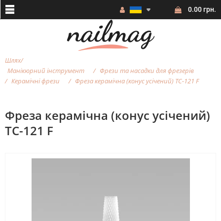
0.00 грн.
Шлях
Манікюрний інструмент
Фрези та насадки для фрезерiв
Керамічні фрези
Фреза керамічна (конус усічений) TC-121 F
Фреза керамічна (конус усічений)
TC-121 F