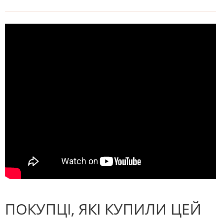
На даний час немає відгуків. Ви
НАПИШІТЬ ВІДГУК
можете стати першим! Будьте
першим, хто напише відгук.
ПОКУПЦІ, ЯКІ КУПИЛИ ЦЕЙ