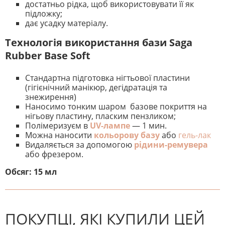
достатньо рідка, щоб використовувати її як
підложку;
дає усадку матеріалу.
Технологія використання бази Saga
Rubber Base Soft
Стандартна підготовка нігтьової пластини
(гігієнічний манікюр, дегідратація та
знежирення)
Наносимо тонким шаром базове покриття на
нігьову пластину, пласким пензликом;
Полімеризуєм в
UV-лампе
— 1 мин.
Можна наносити
кольорову базу
або
гель-лак
Видаляється за допомогою
рідини-ремувера
або фрезером.
Обсяг: 15 мл
На даний час немає відгуків. Ви
НАПИШІТЬ ВІДГУК
можете стати першим! Будьте
першим, хто напише відгук.
ПОКУПЦІ, ЯКІ КУПИЛИ ЦЕЙ