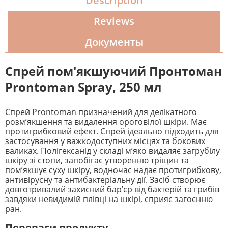
Description
Reviews
Документы
Спрей пом'якшуючий Пронтоман
Prontoman Spray, 250 мл
Спрей Prontoman призначений для делікатного
розм’якшення та видалення ороговілої шкіри. Має
протигрибковий ефект. Спрей ідеально підходить для
застосування у важкодоступних місцях та бокових
валиках. Полігексанід у складі м’яко видаляє загрубілу
шкіру зі стопи, запобігає утворенню тріщин та
пом’якшує суху шкіру, водночас надає протигрибкову,
антивірусну та антибактеріальну дії. Засіб створює
довготривалий захисний бар’єр від бактерій та грибів
завдяки невидимій плівці на шкірі, сприяє загоєнню
ран.
Переваги продукту