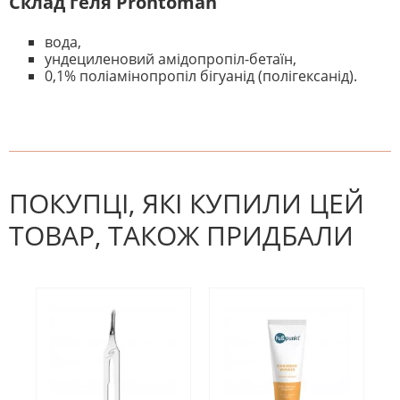
Склад геля
Prontoman
вода,
ундециленовий амідопропіл-бетаїн,
0,1% поліамінопропіл бігуанід (полігексанід).
На даний час немає відгуків. Ви
НАПИШІТЬ ВІДГУК
можете стати першим! Будьте
першим, хто напише відгук.
ПОКУПЦІ, ЯКІ КУПИЛИ ЦЕЙ
ТОВАР, ТАКОЖ ПРИДБАЛИ