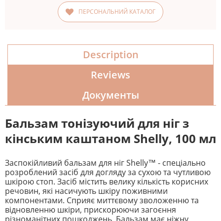
ПЕРСОНАЛЬНИЙ КАТАЛОГ
Description
Reviews
Документы
Бальзам тонізуючий для ніг з
кінським каштаном Shelly, 100 мл
Заспокійливий бальзам для ніг Shelly™ - спеціально
розроблений засіб для догляду за сухою та чутливою ​​
шкірою стоп. Засіб містить велику кількість корисних
речовин, які насичують шкіру поживними
компонентами. Сприяє миттєвому зволоженню та
відновленню шкіри, прискорюючи загоєння
різноманітних пошкоджень. Бальзам має ніжну