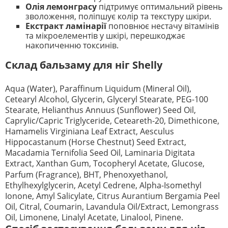
Олія лемонграсу
підтримує оптимальний рівень
зволоження, поліпшує колір та текстуру шкіри.
Екстракт ламінарії
поповнює нестачу вітамінів
та мікроелементів у шкірі, перешкоджає
накопиченню токсинів.
Склад бальзаму для ніг Shelly
Aqua (Water), Paraffinum Liquidum (Mineral Oil),
Cetearyl Alcohol, Glycerin, Glyceryl Stearate, PEG-100
Stearate, Helianthus Annuus (Sunflower) Seed Oil,
Caprylic/Capric Triglyceride, Ceteareth-20, Dimethicone,
Hamamelis Virginiana Leaf Extract, Aesculus
Hippocastanum (Horse Chestnut) Seed Extract,
Macadamia Ternifolia Seed Oil, Laminaria Digitata
Extract, Xanthan Gum, Tocopheryl Acetate, Glucose,
Parfum (Fragrance), BHT, Phenoxyethanol,
Ethylhexylglycerin, Acetyl Cedrene, Alpha-Isomethyl
Ionone, Amyl Salicylate, Citrus Aurantium Bergamia Peel
Oil, Citral, Coumarin, Lavandula Oil/Extract, Lemongrass
Oil, Limonene, Linalyl Acetate, Linalool, Pinene.