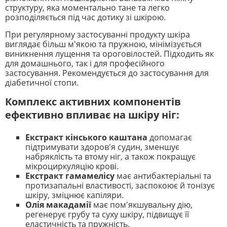
структуру, яка моментально тане та легко
розподіляється під час дотику зі шкірою.
При регулярному застосуванні продукту шкіра
виглядає більш м'якою та пружною, мінімізується
виникнення лущення та ороговілостей. Підходить як
для домашнього, так і для професійного
застосування. Рекомендується до застосування для
діабетичної стопи.
Комплекс активних компонентів
ефективно впливає на шкіру ніг:
Екстракт кінського каштана
допомагає
підтримувати здоров'я судин, зменшує
набряклість та втому ніг, а також покращує
мікроциркуляцію крові.
Екстракт гамамелісу
має антибактеріальні та
протизапальні властивості, заспокоює й тонізує
шкіру, зміцнює капіляри.
Олія макадамії
має пом'якшувальну дію,
регенерує грубу та суху шкіру, підвищує її
еластичність та пружність.