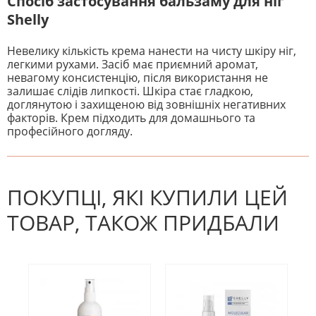
Спосіб застосування бальзаму для ніг
Shelly
Невелику кількість крема нанести на чисту шкіру ніг,
легкими рухами. Засіб має приємний аромат,
невагому консистенцію, після використання не
залишає слідів липкості. Шкіра стає гладкою,
доглянутою і захищеною від зовнішніх негативних
факторів. Крем підходить для домашнього та
професійного догляду.
На даний час немає відгуків. Ви
НАПИШІТЬ ВІДГУК
можете стати першим! Будьте
першим, хто напише відгук.
ПОКУПЦІ, ЯКІ КУПИЛИ ЦЕЙ
ТОВАР, ТАКОЖ ПРИДБАЛИ