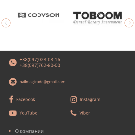
+38(097)023-03-16
+38(097)762-80-00
nailmagtrade@gmail.com
Facebook
Instagram
YouTube
Viber
О компании