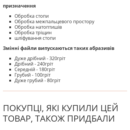
призначення
Обробка стопи
Обробка межпальцевого простору
Обробка натоптишів
Обробка тріщин
шліфування стопи
Змінні файли випускаються таких абразивів
Дуже дрібний - 320гріт
Дрібний - 240гріт
Середній - 180гріт
Грубий - 100гріт
Дуже грубий - 80гріт
На даний час немає відгуків. Ви
НАПИШІТЬ ВІДГУК
можете стати першим! Будьте
першим, хто напише відгук.
ПОКУПЦІ, ЯКІ КУПИЛИ ЦЕЙ
ТОВАР, ТАКОЖ ПРИДБАЛИ