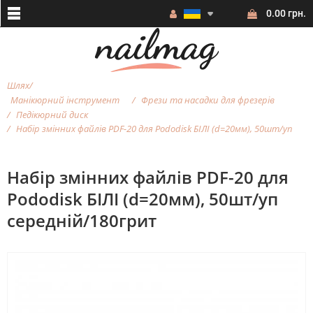
0.00 грн.
Шлях
Манікюрний інструмент
Фрези та насадки для фрезерiв
Педікюрний диск
Набір змінних файлів PDF-20 для Pododisk БІЛІ (d=20мм), 50шт/уп
Набір змінних файлів PDF-20 для
Pododisk БІЛІ (d=20мм), 50шт/уп
середній/180грит