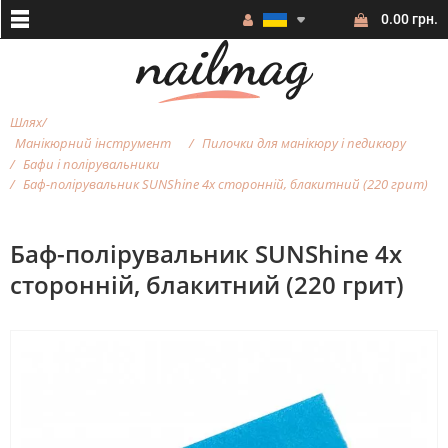
0.00 грн.
Шлях
Манікюрний інструмент
Пилочки для манікюру і педикюру
Бафи і полірувальники
Баф-полірувальник SUNShine 4х сторонній, блакитний (220 грит)
Баф-полірувальник SUNShine 4х
сторонній, блакитний (220 грит)