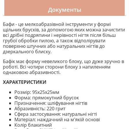
Документы
Бафи - це мелкоабразівной інструменти у формі
щільних брусків, за допомогою яких можна зачистити
всі дрібні подряпини і нерівності нігтя після більш
грубої обробки пилою, а також відполірувати
поверхню штучних або натуральних нігтів до
дзеркального блиску.
Бафік має форму невеликого блоку, що дуже зручно в
роботі. Всі чотири сторони блоку з напиленням
однаковою абразивності.
ХАРАКТЕРИСТИКИ
Розмір: 95х25х25мм
Форма: прямокутний брусок
Призначення: шліфування нігтів
Абразивність: 220 грит
Сфера застосування: натуральні нігті
Матеріал: наждачний на м'якій основі
Колір блакитний