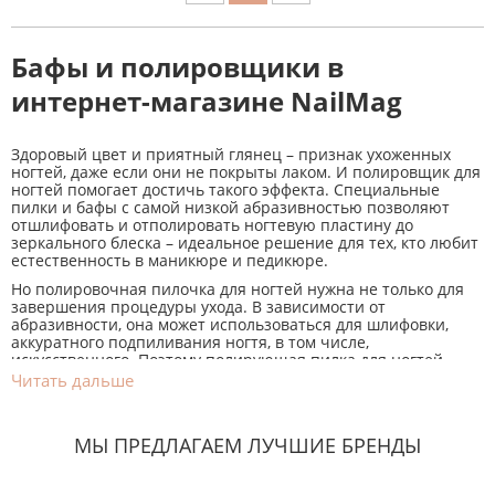
Бафы и полировщики в
интернет-магазине NailMag
Здоровый цвет и приятный глянец – признак ухоженных
ногтей, даже если они не покрыты лаком. И полировщик для
ногтей помогает достичь такого эффекта. Специальные
пилки и бафы с самой низкой абразивностью позволяют
отшлифовать и отполировать ногтевую пластину до
зеркального блеска – идеальное решение для тех, кто любит
естественность в маникюре и педикюре.
Но полировочная пилочка для ногтей нужна не только для
завершения процедуры ухода. В зависимости от
абразивности, она может использоваться для шлифовки,
аккуратного подпиливания ногтя, в том числе,
искусственного. Поэтому полирующая пилка для ногтей –
обязательный инструмент для мастера маникюра и
Читать дальше
педикюра. И уж точно она должна быть в наборе каждой
женщины, каждого мужчины, следящих за красотой своих
рук.
МЫ ПРЕДЛАГАЕМ ЛУЧШИЕ БРЕНДЫ
Виды пилок для полировки