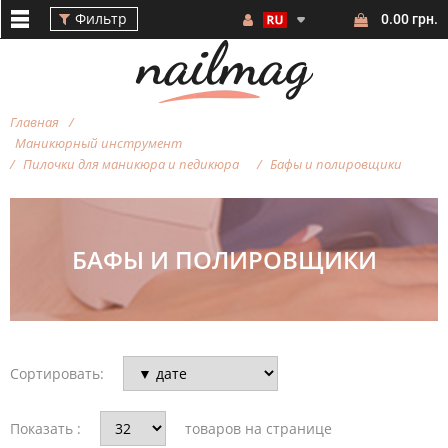
Фильтр
0.00 грн.
Главная
Маникюрный инструмент
Пилочки для маникюра и педикюра
Бафы и полировщики
Фильтр
БАФЫ И ПОЛИРОВЩИКИ
БРЕНД
Сортировать:
ЦВЕТ
Показать :
товаров на странице