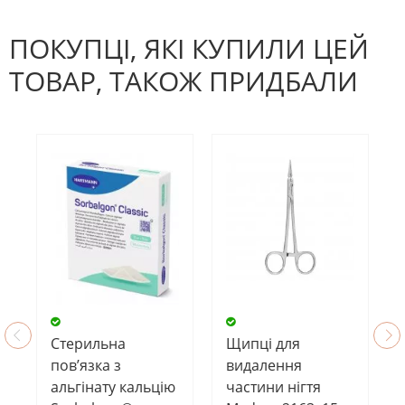
НАПИШІТЬ ВІДГУК
можете стати першим! Будьте
першим, хто напише відгук.
ПОКУПЦІ, ЯКІ КУПИЛИ ЦЕЙ
ТОВАР, ТАКОЖ ПРИДБАЛИ
Щипці для
Стерильна
видалення
пов’язка з
частини нігтя
альгінату кальцію