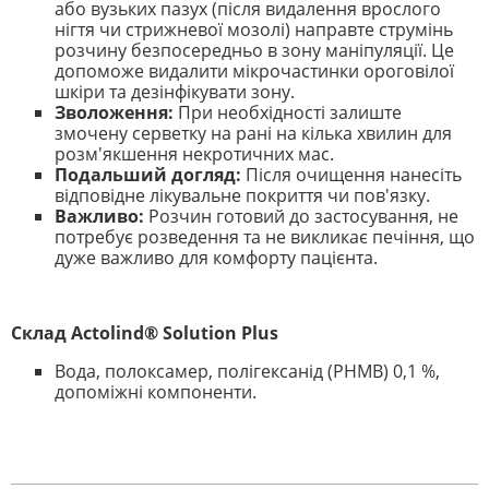
або вузьких пазух (після видалення врослого
нігтя чи стрижневої мозолі) направте струмінь
розчину безпосередньо в зону маніпуляції. Це
допоможе видалити мікрочастинки ороговілої
шкіри та дезінфікувати зону.
Зволоження:
При необхідності залиште
змочену серветку на рані на кілька хвилин для
розм'якшення некротичних мас.
Подальший догляд:
Після очищення нанесіть
відповідне лікувальне покриття чи пов'язку.
Важливо:
Розчин готовий до застосування, не
потребує розведення та не викликає печіння, що
дуже важливо для комфорту пацієнта.
Склад Actolind® Solution Plus
Вода, полоксамер, полігексанід (PHMB) 0,1 %,
допоміжні компоненти.
На даний час немає відгуків. Ви