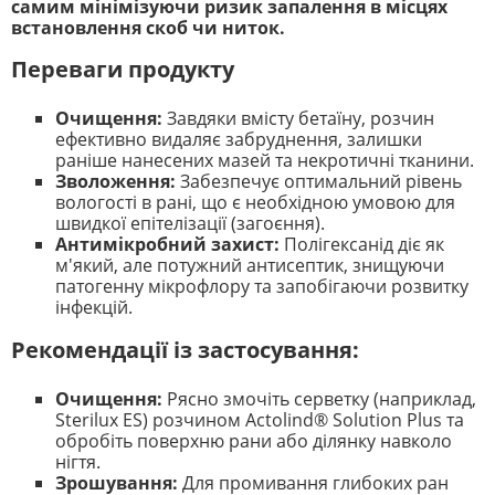
самим мінімізуючи ризик запалення в місцях
встановлення скоб чи ниток.
Переваги продукту
Очищення:
Завдяки вмісту бетаїну, розчин
ефективно видаляє забруднення, залишки
раніше нанесених мазей та некротичні тканини.
Зволоження:
Забезпечує оптимальний рівень
вологості в рані, що є необхідною умовою для
швидкої епітелізації (загоєння).
Антимікробний захист:
Полігексанід діє як
м'який, але потужний антисептик, знищуючи
патогенну мікрофлору та запобігаючи розвитку
інфекцій.
Рекомендації із застосування:
Очищення:
Рясно змочіть серветку (наприклад,
Sterilux ES) розчином Actolind® Solution Plus та
обробіть поверхню рани або ділянку навколо
нігтя.
Зрошування:
Для промивання глибоких ран