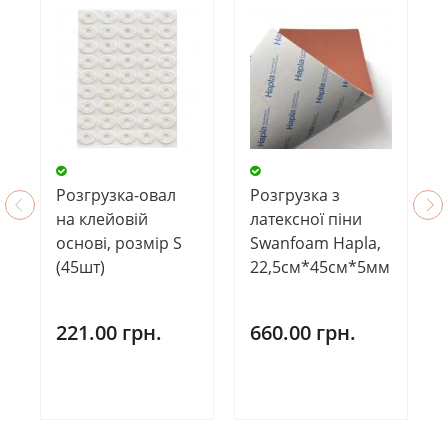
Розгрузка-овал
Розгрузка з
на клейовій
латексної піни
основі, розмір S
Swanfoam Hapla,
(45шт)
22,5см*45см*5мм
221.00 грн.
660.00 грн.