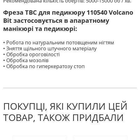
Рекомендована кількість обертів: 5000-15000 об / хв.
Фреза ТВС для педикюру 110540 Volcano
Bit застосовується в апаратному
манікюрі та педикюрі:
• Робота по натуральним потовщеним нігтям
• Зняття щільного штучного матеріалу
• Обробка ороговілості
• Обробка мозолів
• Обробка по гиперкератозу стоп
На даний час немає відгуків. Ви
НАПИШІТЬ ВІДГУК
можете стати першим! Будьте
першим, хто напише відгук.
ПОКУПЦІ, ЯКІ КУПИЛИ ЦЕЙ
ТОВАР, ТАКОЖ ПРИДБАЛИ