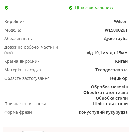
Ціна є актуальною
Виробник:
Wilson
Модель:
WLS000261
Абразивність
Дуже груба
Довжина робочої частини
(мм)
від 10,1мм до 15мм
Країна-виробник
Китай
Матеріал насадка
Твердосплавна
Область застосування
Педикюр
Обробка мозолів
Обробка натоптишів
Обробка стопи
Призначення фрези
Шліфовка стопи
Форма фрези
Конус тупий
Кукурудза