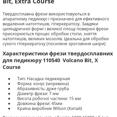
Bit, Extra Course
Твердосплавна фрези використовуються в
апаратному педикюрі і призначені для ефективного
видалення натоптишів, гіперкератозу. Завдяки
циліндричної формі і великої площі поверхні фрези
прискорюється процес обробки стопи, зняття
натоптишів, великих мозолів. Ідеальна для обробки
сухого гіперкератозу (посилене зроговіння шкіри)
Характеристики фрези твердосплавних
для педикюру 110540 Volcano Bit, Х
Course
Тип: Насадка педикюрная
Форма: конус (морквина)
Абразивність: дуже груба
Діаметр фрези: 7 мм
Висота робочої частини: 15 мм
Довжина фрези: 45мм
Країна виробник Wilson (Китай)