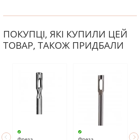
На даний час немає відгуків. Ви
НАПИШІТЬ ВІДГУК
можете стати першим! Будьте
першим, хто напише відгук.
ПОКУПЦІ, ЯКІ КУПИЛИ ЦЕЙ
ТОВАР, ТАКОЖ ПРИДБАЛИ
Фреза
Фреза