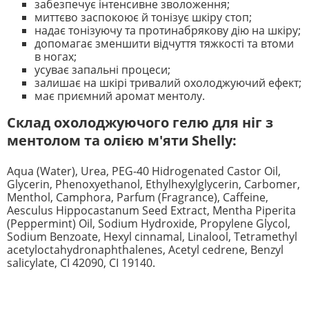
забезпечує інтенсивне зволоження;
миттєво заспокоює й тонізує шкіру стоп;
надає тонізуючу та протинабрякову дію на шкіру;
допомагає зменшити відчуття тяжкості та втоми
в ногах;
усуває запальні процеси;
залишає на шкірі тривалий охолоджуючий ефект;
має приємний аромат ментолу.
Склад охолоджуючого гелю для ніг з
ментолом та олією м'яти Shelly:
Aqua (Water), Urea, PEG-40 Hidrogenated Castor Oil,
Glycerin, Phenoxyethanol, Ethylhexylglycerin, Carbomer,
Menthol, Camphora, Parfum (Fragrance), Caffeine,
Aesculus Hippocastanum Seed Extract, Mentha Piperita
(Peppermint) Oil, Sodium Hydroxide, Propylene Glycol,
Sodium Benzoate, Hexyl cinnamal, Linalool, Tetramethyl
acetyloctahydronaphthalenes, Acetyl cedrene, Benzyl
salicylate, CI 42090, CI 19140.