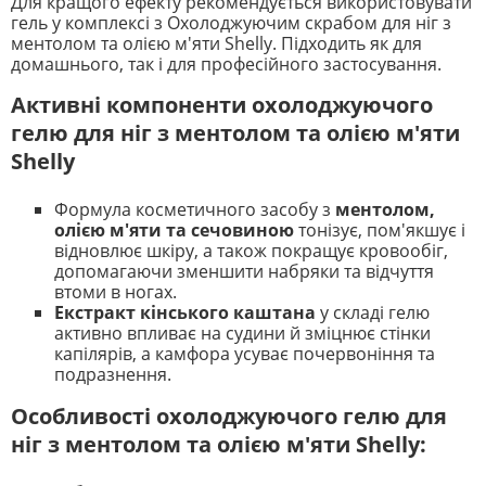
Для кращого ефекту рекомендується використовувати
гель у комплексі з Охолоджуючим скрабом для ніг з
ментолом та олією м'яти Shelly. Підходить як для
домашнього, так і для професійного застосування.
Активні компоненти охолоджуючого
гелю для ніг з ментолом та олією м'яти
Shelly
Формула косметичного засобу з
ментолом,
олією м'яти та сечовиною
тонізує, пом'якшує і
відновлює шкіру, а також покращує кровообіг,
допомагаючи зменшити набряки та відчуття
втоми в ногах.
Екстракт кінського каштана
у складі гелю
активно впливає на судини й зміцнює стінки
капілярів, а камфора усуває почервоніння та
подразнення.
Особливості охолоджуючого гелю для
ніг з ментолом та олією м'яти Shelly: