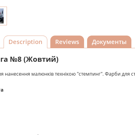
Description
Reviews
Документы
нга №8 (Жовтий)
я нанесення малюнків технікою "стемпинг". Фарби для с
га