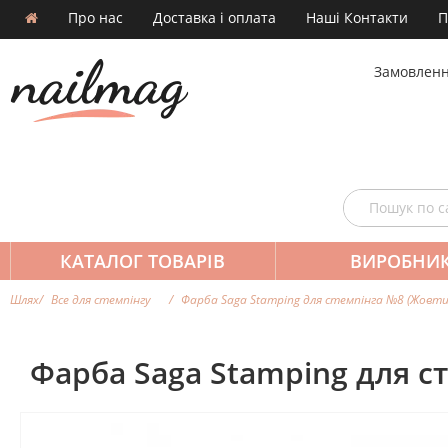
Про нас
Доставка і оплата
Наші Контакти
П
Замовленн
КАТАЛОГ ТОВАРІВ
ВИРОБНИ
Шлях
Все для стемпінгу
Фарба Saga Stamping для стемпінга №8 (Жовти
Фарба Saga Stamping для с