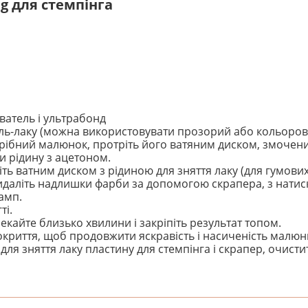
g для стемпінга
атель і ультрабонд
ь-лаку (можна використовувати прозорий або кольорови
отрібний малюнок, протріть його ватяним диском, змочен
и рідину з ацетоном.
іть ватним диском з рідиною для зняття лаку (для гумових
идаліть надлишки фарби за допомогою скрапера, з натис
амп.
ті.
кайте близько хвилини і закріпіть результат топом.
криття, щоб продовжити яскравість і насиченість малюн
для зняття лаку пластину для стемпінга і скрапер, очист
! Будьте першим, хто напише відгук.