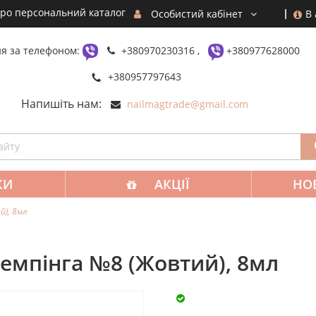
ро персональний каталог
В
Особистий кабінет
я за телефоном:
+380970230316 ,
+380977628000
+380957797643
Напишіть нам:
nailmagtrade@gmail.com
КИ
АКЦІЇ
НО
й), 8мл
темпінга №8 (Жовтий), 8мл