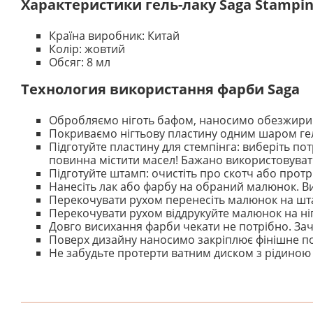
Характеристики гель-лаку Saga Stampin
Країна виробник: Китай
Колір: жовтий
Обсяг: 8 мл
Технология використання фарби Saga
Обробляємо ніготь бафом, наносимо обезжирив
Покриваємо нігтьову пластину одним шаром гел
Підготуйте пластину для стемпінга: виберіть п
повинна містити масел! Бажано використовуват
Підготуйте штамп: очистіть про скотч або протр
Нанесіть лак або фарбу на обраний малюнок. В
Перекочувати рухом перенесіть малюнок на шт
Перекочувати рухом віддрукуйте малюнок на ніг
Довго висихання фарби чекати не потрібно. Заче
Поверх дизайну наносимо закріплює фінішне по
Не забудьте протерти ватним диском з рідиною 
На даний час немає відгуків. Ви можете стати першим