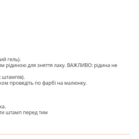
й гель).
им рідиною для зняття лаку. ВАЖЛИВО: рідина не
 штампів).
ком проведіть по фарбі на малюнку.
ка.
ити штамп перед тим
НАПИШІТЬ ВІДГУК