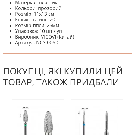
Матеріал: пластик
Кольори: прозорий
Розмір: 11х13 см
Кількість типс: 20
Розмір тіпси: 25мм
Упаковка: 10 шт / уп
Виробник: VICOVI (Китай)
Артикул: NCS-006 C
На даний час немає відгуків. Ви
НАПИШІТЬ ВІДГУК
можете стати першим! Будьте
першим, хто напише відгук.
ПОКУПЦІ, ЯКІ КУПИЛИ ЦЕЙ
ТОВАР, ТАКОЖ ПРИДБАЛИ