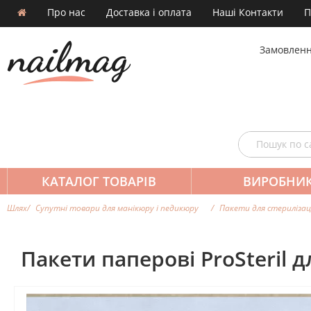
Про нас
Доставка і оплата
Наші Контакти
П
Замовленн
КАТАЛОГ ТОВАРІВ
ВИРОБНИ
Шлях
Супутні товари для манікюру і педикюру
Пакети для стерилізаці
Пакети паперові ProSteril 