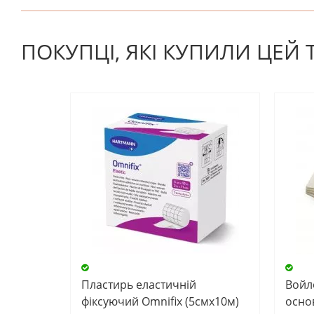
На даний час немає відгуків. Ви можете стати першим
ПОКУПЦІ, ЯКІ КУПИЛИ ЦЕЙ
Пластирь еластичній
Войл
фіксуючий Omnifix (5смх10м)
основ