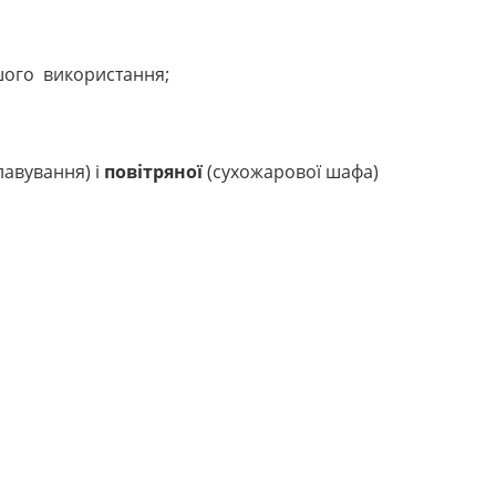
ьшого використання;
лавування) і
повітряної
(сухожарової шафа)