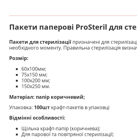
Пакети паперові ProSteril для ст
Пакети для стерилізації
призначені для стерилізац
необхідного моменту. Правильна стерилізація визнач
Розмір:
60х100мм;
75х150 мм;
100х200 мм;
150х250 мм.
Матеріал: папір коричневий;
Упаковка:
100шт
крафт-пакетів в упаковці
Відмінні особливості:
Щільна крафт-папір (коричнева);
Для парової та повітряної стерилізації;