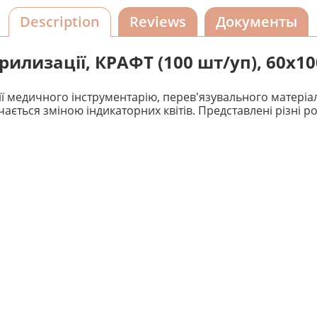
Description
Reviews
Документы
ерилизації, КРАФТ (100 шт/уп), 60х
ії медичного інструментарію, перев'язувального матеріал
ається зміною індикаторних квітів. Представлені різні р