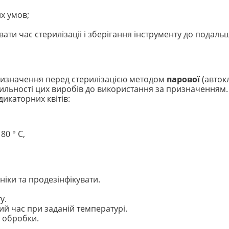
х умов;
вати час стерилізаціі і зберігання інструменту до подал
ризначення перед стерилізацією методом
парової
(авток
рильності цих виробів до використання за призначенням.
дикаторних квітів:
80 ° С,
ніки та продезінфікувати.
у.
ий час при заданій температурі.
ь обробки.