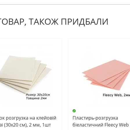
! Будьте першим, хто напише відгук.
 ТОВАР, ТАКОЖ ПРИДБАЛИ
ок розгрузка на клейовій
Пластирь-розгрузка
і (30х20 см), 2 мм, 1шт
біеластичний Fleecy Web