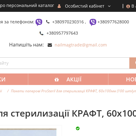
ро персональний каталог
В
Особистий кабінет
я за телефоном:
+380970230316 ,
+380977628000
+380957797643
Напишіть нам:
nailmagtrade@gmail.com
КИ
АКЦІЇ
НО
ї
Пакети паперові ProSteril для стерилизації КРАФТ, 60х100мм (100 шт/уп
для стерилизації КРАФТ, 60х10