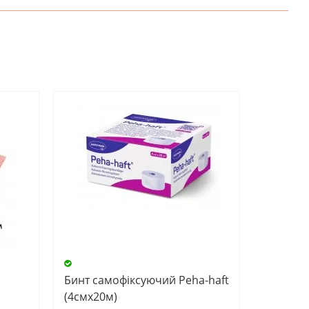
НАПИШІТЬ ВІДГУК
Бинт самофіксуючий Peha-haft
(4смх20м)