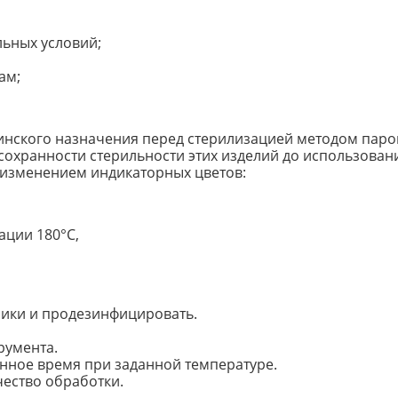
ьных условий;
ам;
инского назначения перед стерилизацией методом паро
сохранности стерильности этих изделий до использован
 изменением индикаторных цветов:
ации 180°С,
ники и продезинфицировать.
румента.
енное время при заданной температуре.
чество обработки.