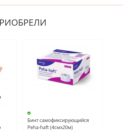
НАПИШИТЕ ОТЗЫВ
ПРИОБРЕЛИ
Бинт самофиксирующийся
b
Peha-haft (4смх20м)