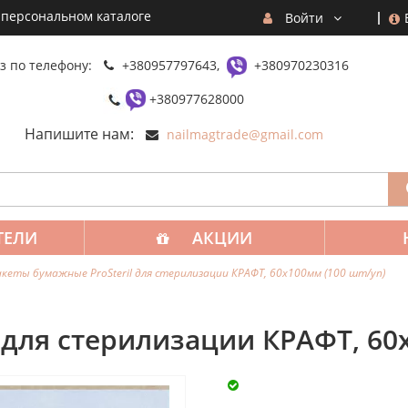
 персональном каталоге
Войти
з по телефону:
+380957797643,
+380970230316
+380977628000
Напишите нам:
nailmagtrade@gmail.com
ТЕЛИ
АКЦИИ
кеты бумажные ProSteril для стерилизации КРАФТ, 60х100мм (100 шт/уп)
 для стерилизации КРАФТ, 60