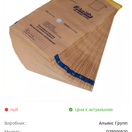
null
Ціна є актуальною
Виробник:
Альянс Групп
Модель:
DZF000820