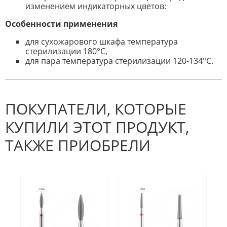
изменением индикаторных цветов:
Особенности применения
для сухожарового шкафа температура
стерилизации 180°С,
для пара температура стерилизации 120-134°С.
К настоящему времени нет
НАПИШИТЕ ОТЗЫВ
отзывов. Вы можете стать первым!
Будьте первым, кто напишет
отзыв.
ПОКУПАТЕЛИ, КОТОРЫЕ
КУПИЛИ ЭТОТ ПРОДУКТ,
ТАКЖЕ ПРИОБРЕЛИ