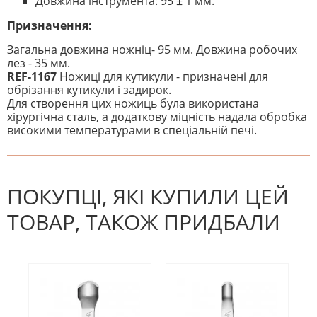
Довжина інструмента: 95 ± 1 мм.
Призначення:
Загальна довжина ножніц- 95 мм. Довжина робочих
лез - 35 мм.
REF-1167
Ножиці для кутикули - призначені для
обрізання кутикули і задирок.
Для створення цих ножиць була використана
хірургічна сталь, а додаткову міцність надала обробка
високими температурами в спеціальній печі.
На даний час немає відгуків. Ви
НАПИШІТЬ ВІДГУК
можете стати першим! Будьте
першим, хто напише відгук.
ПОКУПЦІ, ЯКІ КУПИЛИ ЦЕЙ
ТОВАР, ТАКОЖ ПРИДБАЛИ