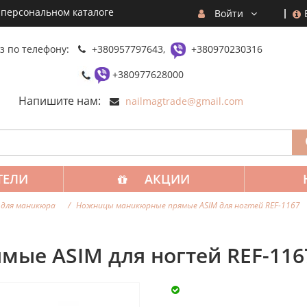
 персональном каталоге
Войти
з по телефону:
+380957797643,
+380970230316
+380977628000
Напишите нам:
nailmagtrade@gmail.com
ТЕЛИ
АКЦИИ
для маникюра
Ножницы маникюрные прямые ASIM для ногтей REF-1167
ые ASIM для ногтей REF-116