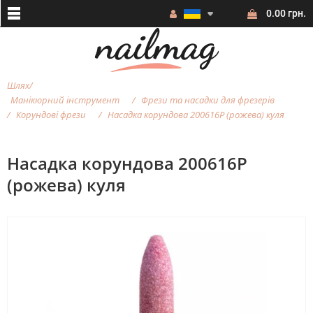
0.00 грн.
Шлях
Манікюрний інструмент
Фрези та насадки для фрезерiв
Корундові фрези
Насадка корундова 200616Р (рожева) куля
Насадка корундова 200616Р
(рожева) куля