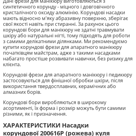
Дані фрези для манікюру виготовляються з
синтетичного корунду - міцного і довговічного
кристалічного оксиду алюмінію. Корундові насадки
мають відносно м'яку абразивну поверхню, зберігає
свої якості навіть при стиранні. За рахунок цього
корундові бори для манікюру не здатні травмувати
шкіру або натуральні нігті, тому підходять для роботи
з самими делікатними ділянками. Ми рекомендуємо
купити корундові фрези для апаратного манікюру
початківцям майстрам, адже з такими насадками
набагато простіше розвивати навички, без ризику для
клієнта.
Корундові фрези для апаратного манікюру і педикюру
застосовуються для фінішної обробки шкіри, після
використання твердосплавних, керамічних або
алмазних борів.
Корундові бори виробляються в широкому
асортименті, їх форма і розмір можуть бути самими
різними, як і призначення.
ХАРАКТЕРИСТИКИ Насадки
корундової 200616Р (рожева) куля