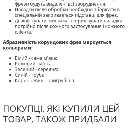
фрези будуть видалені всі забруднення.
Насадки після обробки необхідно зберігати в
спеціальній закривається підставці для фрез.
Дезінфікувати, чистити і стерилізувати насадки
потрібно після кожного застосування і кожного
клієнта.
Абразивність корундових фрез маркується
кольорами:
Білий - сама м'яка;
Рожевий - м'яка;
Зелений - середня;
Синій - груба;
Коричневий - найгрубіша.
На даний час немає відгуків. Ви
НАПИШІТЬ ВІДГУК
можете стати першим! Будьте
першим, хто напише відгук.
ПОКУПЦІ, ЯКІ КУПИЛИ ЦЕЙ
ТОВАР, ТАКОЖ ПРИДБАЛИ