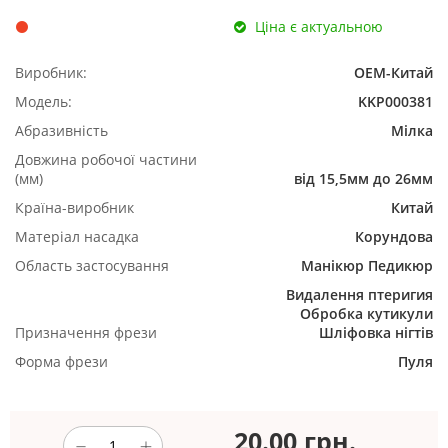
Ціна є актуальною
Виробник:
ОЕМ-Китай
Модель:
KKP000381
Абразивність
Мілка
Довжина робочої частини
(мм)
від 15,5мм до 26мм
Країна-виробник
Китай
Матеріал насадка
Корундова
Область застосування
Манікюр
Педикюр
Видалення птеригия
Обробка кутикули
Призначення фрези
Шліфовка нігтів
Форма фрези
Пуля
20.00
грн.