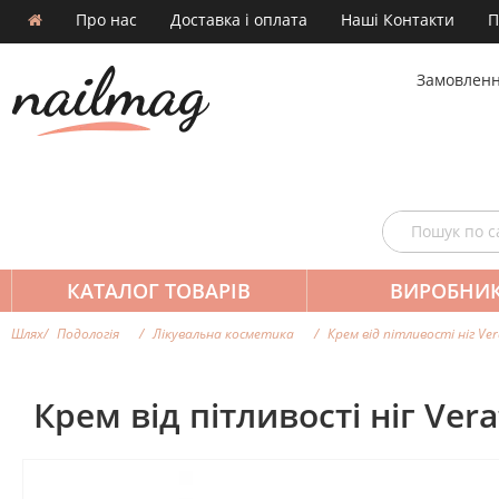
Про нас
Доставка і оплата
Наші Контакти
П
Замовленн
КАТАЛОГ ТОВАРІВ
ВИРОБНИ
Шлях
Подологія
Лікувальна косметика
Крем від пітливості ніг Ver
Крем від пітливості ніг Vera