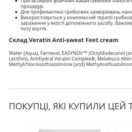
При активних фізичних навантаженнях наносити
процедур.
Для профилактики грибкових захворювань нанос
Використовується у комплексній терапії грибков
зараження у якості допоміжного засобу. Важлив
поту взуття.
Склад
Veratin Anti-sweat Feet cream
Water (Aqua), Farnesol, EASYNOV™ (Octyldodecanol (an
Lecithin), Antihydral Veratin Complex®, Melaleuca Altern
Methylchloroisothiazolinone (and) Methylisothiazolinon
На даний час немає відгуків. Ви можете стати першим
ПОКУПЦІ, ЯКІ КУПИЛИ ЦЕЙ