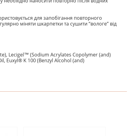
му необхідно наносити повторно після водних
икористовується для запобігання повторного
гулярно міняти шкарпетки та сушити “вологе” від
te), Lecigel™ (Sodium Acrylates Copolymer (and)
il, Euxyl® K 100 (Benzyl Alcohol (and)
НАПИШІТЬ ВІДГУК