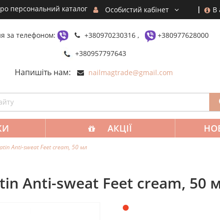
ро персональний каталог
В
Особистий кабінет
я за телефоном:
+380970230316 ,
+380977628000
+380957797643
Напишіть нам:
nailmagtrade@gmail.com
КИ
АКЦІЇ
НО
atin Anti-sweat Feet cream, 50 мл
tin Anti-sweat Feet cream, 50 