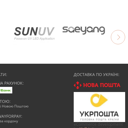
ТИ:
ДОСТАВКА ПО УКРАЇНІ:
НА РАХУНОК:
АТОЮ:
ці Новою Поштою
WAYFORPAY:
зза кордону
eCommerce development