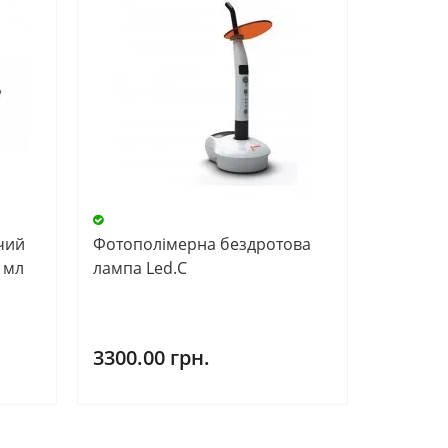
чий
Фотополімерна бездротова
 мл
лампа Led.C
3300.00 грн.