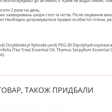
 безпосередньо до активності. Крем не водостійкий, то
ити 2 рази на день.
их захворювань шкіри стоп та нігтів. Після лікування в
о! Необхідно дотримуватися правил особистої гігієни, ре
d) Octyldodecyl Xyloside (and) PEG-30 Dipolyhydroxysteara
ifolia (Tea Tree) Essential Oil, Thymus Serpyllum Essential O
e).
! Будьте першим, хто напише відгук.
 ТОВАР, ТАКОЖ ПРИДБАЛИ