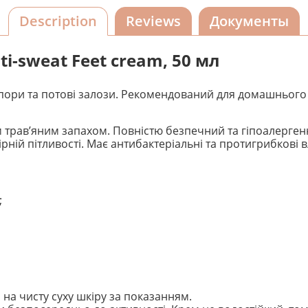
Description
Reviews
Документы
ti-sweat Feet cream, 50 мл
 пори та потові залози. Рекомендований для домашнього до
гким трав’яним запахом. Повністю безпечний та гіпоалерге
рній пітливості. Має антибактеріальні та протигрибкові в
;
 на чисту суху шкіру за показанням.