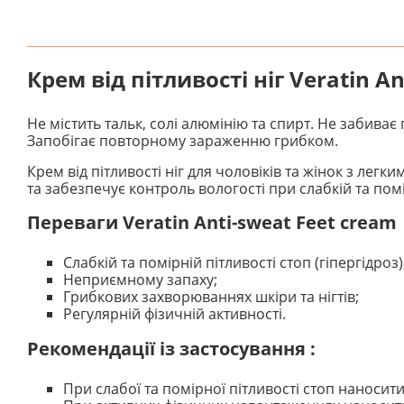
Крем від пітливості ніг Veratin An
Не містить тальк, солі алюмінію та спирт. Не забиває
Запобігає повторному зараженню грибком.
Крем від пітливості ніг для чоловіків та жінок з ле
та забезпечує контроль вологості при слабкій та помі
Переваги Veratin Anti-sweat Feet cream
Слабкій та помірній пітливості стоп (гіпергідроз)
Неприємному запаху;
Грибкових захворюваннях шкіри та нігтів;
Регулярній фізичній активності.
Рекомендації із застосування
:
При слабої та помірної пітливості стоп наносити