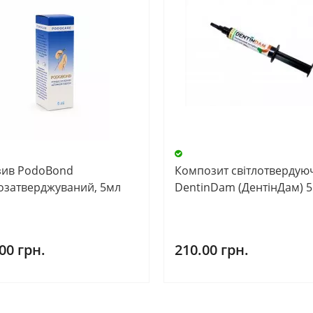
зив PodoBond
Композит світлотвердую
лозатверджуваний, 5мл
DentinDam (ДентінДам) 5
00 грн.
210.00 грн.