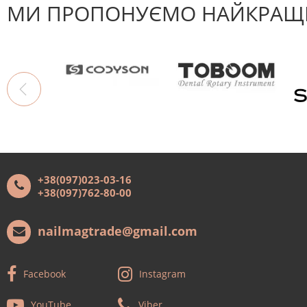
МИ ПРОПОНУЄМО НАЙКРАЩІ
+38(097)023-03-16
+38(097)762-80-00
nailmagtrade@gmail.com
Facebook
Instagram
YouTube
Viber