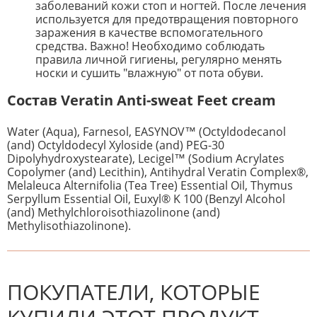
заболеваний кожи стоп и ногтей. После лечения
используется для предотвращения повторного
заражения в качестве вспомогательного
средства. Важно! Необходимо соблюдать
правила личной гигиены, регулярно менять
носки и сушить "влажную" от пота обуви.
Состав Veratin Anti-sweat Feet cream
Water (Aqua), Farnesol, EASYNOV™ (Octyldodecanol
(and) Octyldodecyl Xyloside (and) PEG-30
Dipolyhydroxystearate), Lecigel™ (Sodium Acrylates
Copolymer (and) Lecithin), Antihydral Veratin Complex®,
Melaleuca Alternifolia (Tea Tree) Essential Oil, Thymus
Serpyllum Essential Oil, Euxyl® K 100 (Benzyl Alcohol
(and) Methylchloroisothiazolinone (and)
Methylisothiazolinone).
К настоящему времени нет
НАПИШИТЕ ОТЗЫВ
отзывов. Вы можете стать первым!
Будьте первым, кто напишет
отзыв.
ПОКУПАТЕЛИ, КОТОРЫЕ