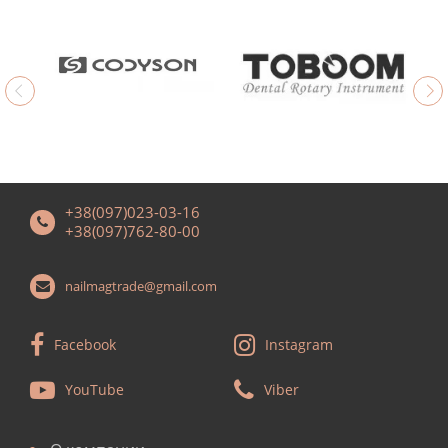
+38(097)023-03-16
+38(097)762-80-00
nailmagtrade@gmail.com
Facebook
Instagram
YouTube
Viber