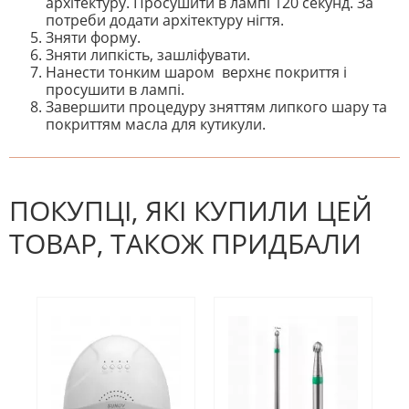
архітектуру. Просушити в лампі 120 секунд. За
потреби додати архітектуру нігтя.
Зняти форму.
Зняти липкість, зашліфувати.
Нанести тонким шаром верхнє покриття і
просушити в лампі.
Завершити процедуру зняттям липкого шару та
покриттям масла для кутикули.
На даний час немає відгуків. Ви
НАПИШІТЬ ВІДГУК
можете стати першим! Будьте
першим, хто напише відгук.
ПОКУПЦІ, ЯКІ КУПИЛИ ЦЕЙ
ТОВАР, ТАКОЖ ПРИДБАЛИ