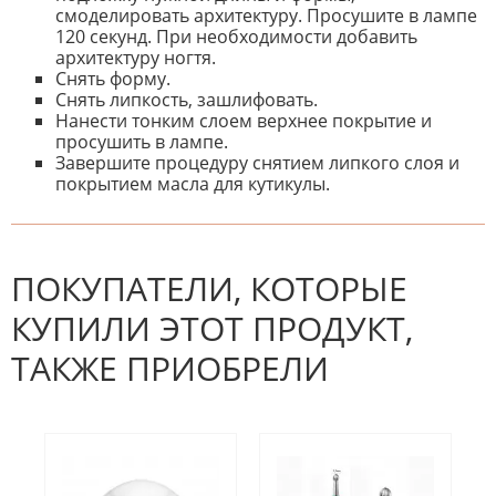
смоделировать архитектуру. Просушите в лампе
120 секунд. При необходимости добавить
архитектуру ногтя.
Снять форму.
Снять липкость, зашлифовать.
Нанести тонким слоем верхнее покрытие и
просушить в лампе.
Завершите процедуру снятием липкого слоя и
покрытием масла для кутикулы.
К настоящему времени нет
НАПИШИТЕ ОТЗЫВ
отзывов. Вы можете стать первым!
Будьте первым, кто напишет
отзыв.
ПОКУПАТЕЛИ, КОТОРЫЕ
КУПИЛИ ЭТОТ ПРОДУКТ,
ТАКЖЕ ПРИОБРЕЛИ