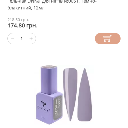
Гель-лак DNKa' для нігтів №0051, Темно-
блакитний, 12мл
218.50 грн.
174.80 грн.