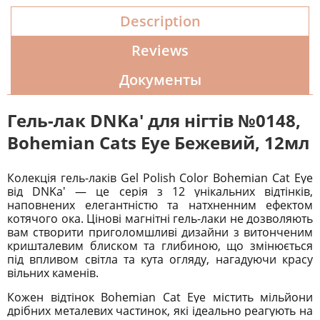
Description
Reviews
Документы
Гель-лак DNKa' для нігтів №0148,
Bohemian Cats Eye Бежевий, 12мл
Колекція гель-лаків Gel Polish Color Bohemian Cat Eye
від DNKaʼ
—
це серія з 12 унікальних відтінків,
наповнених елегантністю та натхненним ефектом
котячого ока. Цінові магнітні гель-лаки не дозволяють
вам створити приголомшливі дизайни з витонченим
кришталевим блиском та глибиною, що змінюється
під впливом світла та кута огляду, нагадуючи красу
вільних каменів.
Кожен відтінок Bohemian Cat Eye містить мільйони
дрібних металевих частинок, які ідеально реагують на