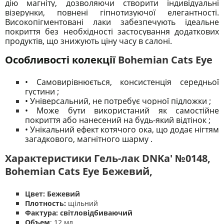
дію магніту, дозволяючи створити індивідуальні
візерунки, повнені гіпнотизуючої елегантності.
Високопігментовані лаки забезпечують ідеальне
покриття без необхідності застосування додаткових
продуктів, що знижують ціну часу в салоні.
Особливості колекції
Bohemian Cats Eye
• Самовирівнюється, консистенція середньої
густини
;
• Універсальний, не потребує чорної підложки
;
• Може бути використаний як самостійне
покриття або нанесений на будь-який відтінок
;
• Унікальний ефект котячого ока, що додає нігтям
загадкового, магнітного шарму
.
Характеристики Гель-лак DNKa' №0148,
Bohemian Cats Eye Бежевий,
Цвет: Бежевий
Плотность:
щільний
Фактура: світловідбиваючий
Объем
: 12 мл