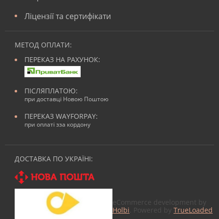
Ліцензії та сертифікати
МЕТОД ОПЛАТИ:
ПЕРЕКАЗ НА РАХУНОК:
ПІСЛЯПЛАТОЮ:
при доставці Новою Поштою
ПЕРЕКАЗ WAYFORPAY:
при оплаті зза кордону
ДОСТАВКА ПО УКРАЇНІ:
eCommerce development by
Holbi
. Powered by
TrueLoaded