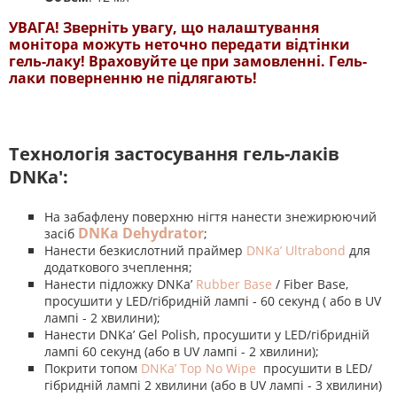
УВАГА! Зверніть увагу, що налаштування
монітора можуть неточно передати відтінки
гель-лаку! Враховуйте це при замовленні. Гель-
лаки поверненню не підлягають!
Технологія застосування гель-лаків
DNKa':
На забафлену поверхню нігтя нанести знежирюючий
DNKa Dehydrator
засіб
;
Нанести безкислотний праймер
DNKa’ Ultrabond
для
додаткового зчеплення;
Нанести підложку DNKa’
Rubber Base
/ Fiber Base,
просушити у LED/гібридній лампі - 60 секунд ( або в UV
лампі - 2 хвилини);
Нанести DNKa’ Gel Polish, просушити у LED/гібридній
лампі 60 секунд (або в UV лампі - 2 хвилини);
Покрити топом
DNKa’ Top No Wipe
просушити в LED/
гібридній лампі 2 хвилини (або в UV лампі - 3 хвилини)