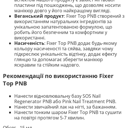
пластини під пошкоджень, що дозволяє носити
манікюр довго у його найкращому вигляді.
Веганський продукт
: Fixer Top PNB створений з
використанням натуральних інгредієнтів за
унікальною запатентованою формулою, що
робить його безпечним та комфортним у
використанні.
Насиченість
: Fixer Top PNB додає будь-якому
кольору насиченості та сяйва, завдяки чому
підкреслює унікальність відтінку, додає ефекту
глянцю та допомагає зберегти манікюр
яскравим та стійким надовго.
Рекомендації по використанню Fixer
Top PNB
Нанести відновлювальну базу SOS Nail
Regenerator PNB або Pink Nail Treatment PNB.
Нанести звичайний лак на нігті, за бажанням.
Нанести тонким шаром Fixer Top PNB та сушити
на повітрі протягом 5-7 хвилин.
Обсяг - 15 мл