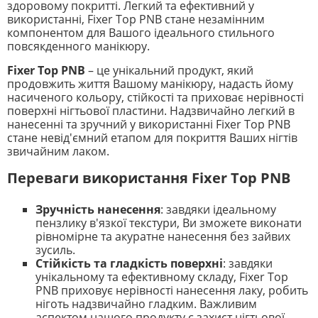
здоровому покритті. Легкий та ефективний у
використанні, Fixer Top PNB стане незамінним
компонентом для Вашого ідеального стильного
повсякденного манікюру.
Fixer Top PNB
– це унікальний продукт, який
продовжить життя Вашому манікюру, надасть йому
насиченого кольору, стійкості та приховає нерівності
поверхні нігтьової пластини. Надзвичайно легкий в
нанесенні та зручний у використанні Fixer Top PNB
стане невід'ємний етапом для покриття Ваших нігтів
звичайним лаком.
Переваги використання Fixer Top PNB
Зручність нанесення
: завдяки ідеальному
пензлику в'язкої текстури, Ви зможете виконати
рівномірне та акуратне нанесення без зайвих
зусиль.
Стійкість та гладкість поверхні
: завдяки
унікальному та ефективному складу, Fixer Top
PNB приховує нерівності нанесення лаку, робить
ніготь надзвичайно гладким. Важливим
аспектом нашого продукту є захист нігтьової