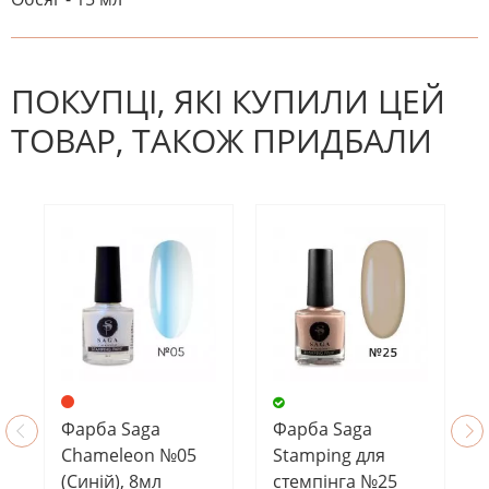
На даний час немає відгуків. Ви
НАПИШІТЬ ВІДГУК
можете стати першим! Будьте
першим, хто напише відгук.
ПОКУПЦІ, ЯКІ КУПИЛИ ЦЕЙ
ТОВАР, ТАКОЖ ПРИДБАЛИ
Фарба Saga
Фарба Saga
Chameleon №05
Stamping для
(Синій), 8мл
стемпінга №25