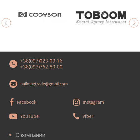
+38(097)023-03-16
+38(097)762-80-00
nailmagtrade@gmail.com
Facebook
Instagram
YouTube
Viber
О компании