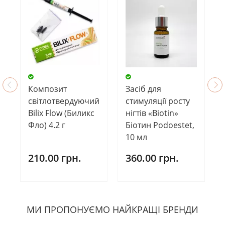
Композит
Засіб для
світлотвердуючий
стимуляції росту
Bilix Flow (Биликс
нігтів «Biotin»
Фло) 4.2 г
Біотин Podoestet,
10 мл
210.00 грн.
360.00 грн.
МИ ПРОПОНУЄМО НАЙКРАЩІ БРЕНДИ