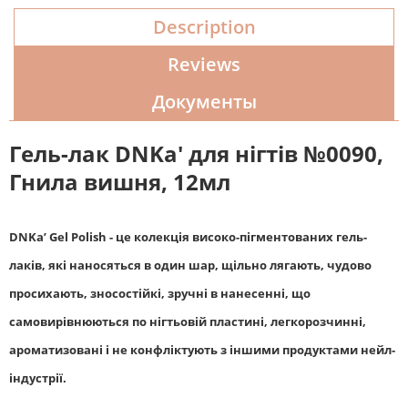
Description
Reviews
Документы
Гель-лак DNKa' для нігтів №0090,
Гнила вишня
, 12мл
DNKa’ Gel Polish - це колекція високо-пігментованих гель-
лаків, які наносяться в один шар, щільно лягають, чудово
просихають, зносостійкі, зручні в нанесенні, що
самовирівнюються по нігтьовій пластині, легкорозчинні,
ароматизовані і не конфліктують з іншими продуктами нейл-
індустрії.