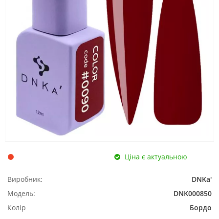
Ціна є актуальною
Виробник:
DNKa'
Модель:
DNK000850
Колір
Бордо