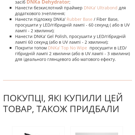
DNKa Dehydrator
засіб
;
Нанести безкислотний праймер
DNKa’ Ultrabond
для
додаткового зчеплення;
Нанести підложку DNKa’
Rubber Base
/ Fiber Base,
просушити у LED/гібридній лампі - 60 секунд ( або в UV
лампі - 2 хвилини);
Нанести DNKa’ Gel Polish, просушити у LED/гібридній
лампі 60 секунд (або в UV лампі - 2 хвилини);
Покрити топом
DNKa’ Top No Wipe
просушити в LED/
гібридній лампі 2 хвилини (або в UV лампі - 3 хвилини)
для ідеального глянцевого або матового ефекту.
На даний час немає відгуків. Ви
НАПИШІТЬ ВІДГУК
можете стати першим! Будьте
першим, хто напише відгук.
ПОКУПЦІ, ЯКІ КУПИЛИ ЦЕЙ
ТОВАР, ТАКОЖ ПРИДБАЛИ