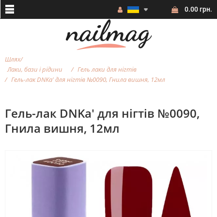
0.00 грн.
Шлях
Лаки, бази і рідини
Гель лаки для нігтів
Гель-лак DNKa' для нігтів №0090, Гнила вишня, 12мл
Гель-лак DNKa' для нігтів №0090,
Гнила вишня, 12мл