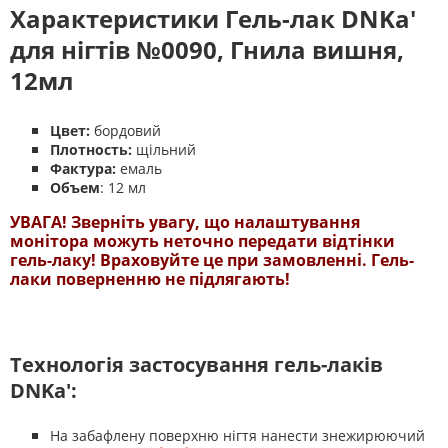
Характеристики Гель-лак DNKa'
для нігтів №0090,
Гнила вишня
,
12мл
Цвет:
бордовий
Плотность:
щільний
Фактура:
емаль
Объем
: 12 мл
УВАГА! Зверніть увагу, що налаштування
монітора можуть неточно передати відтінки
гель-лаку! Враховуйте це при замовленні. Гель-
лаки поверненню не підлягають!
Технологія застосування гель-лаків
DNKa':
На забафлену поверхню нігтя нанести знежирюючий