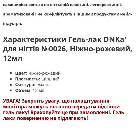
самовирівнюються по нігтьовій пластині, легкорозчинні,
ароматизовані і не конфліктують з іншими продуктами нейл-
індустрії.
Характеристики Гель-лак DNKa'
для нігтів №0026, Ніжно-рожевий,
12мл
Цвет:
ніжно-рожевий
Плотность:
щільний
Фактура:
емаль
Объем
: 12 мл
УВАГА! Зверніть увагу, що налаштування
монітора можуть неточно передати відтінки
гель-лаку! Враховуйте це при замовленні. Гель-
лаки поверненню не підлягають!