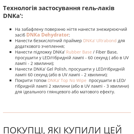
Технологія застосування гель-лаків
DNKa':
На забафлену поверхню нігтя нанести знежирюючий
DNKa Dehydrator
засіб
;
Нанести безкислотний праймер
DNKa’ Ultrabond
для
додаткового зчеплення;
Нанести підложку DNKa’
Rubber Base
/ Fiber Base,
просушити у LED/гібридній лампі - 60 секунд ( або в UV
лампі - 2 хвилини);
Нанести DNKa’ Gel Polish, просушити у LED/гібридній
лампі 60 секунд (або в UV лампі - 2 хвилини);
Покрити топом
DNKa’ Top No Wipe
просушити в LED/
гібридній лампі 2 хвилини (або в UV лампі - 3 хвилини)
для ідеального глянцевого або матового ефекту.
На даний час немає відгуків. Ви
НАПИШІТЬ ВІДГУК
можете стати першим! Будьте
першим, хто напише відгук.
ПОКУПЦІ, ЯКІ КУПИЛИ ЦЕЙ