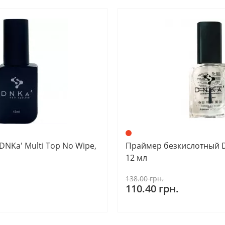
DNKa' Multi Top No Wipe,
Праймер безкислотный D
12 мл
138.00 грн.
110.40 грн.