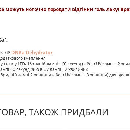
а можуть неточно передати відтінки гель-лаку! Вра
a':
DNKa Dehydrator
засіб
;
додаткового зчеплення;
сушити у LED/гібридній лампі - 60 секунд ( або в UV лампі - 2 хви
ампі 60 секунд (або в UV лампі - 2 хвилини);
ридній лампі 2 хвилини (або в UV лампі - 3 хвилини) для ідеал
! Будьте першим, хто напише відгук.
 ТОВАР, ТАКОЖ ПРИДБАЛИ