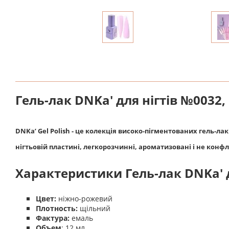
Гель-лак DNKa' для нігтів №0032
DNKa’ Gel Polish - це колекція високо-пігментованих гель-ла
нігтьовій пластині, легкорозчинні, ароматизовані і не конф
Характеристики Гель-лак DNKa' 
Цвет:
ніжно-рожевий
Плотность:
щільний
Фактура:
емаль
Объем
: 12 мл