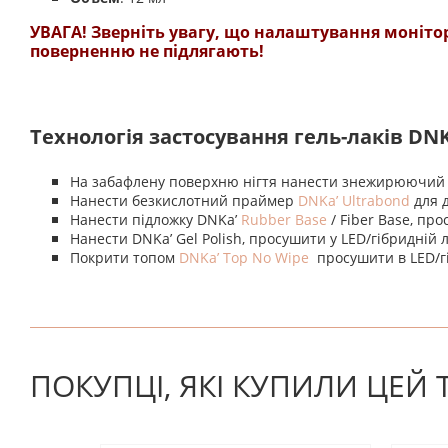
УВАГА! Зверніть увагу, що налаштування монітор
поверненню не підлягають!
Технологія застосування гель-лаків DNK
На забафлену поверхню нігтя нанести знежирюючий 
Нанести безкислотний праймер
DNKa’ Ultrabond
для 
Нанести підложку DNKa’
Rubber Base
/ Fiber Base, про
Нанести DNKa’ Gel Polish, просушити у LED/гібридній л
Покрити топом
DNKa’ Top No Wipe
просушити в LED/гіб
На даний час немає відгуків. Ви можете стати першим
ПОКУПЦІ, ЯКІ КУПИЛИ ЦЕЙ