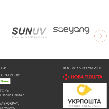
ТИ:
ДОСТАВКА ПО УКРАЇНІ:
НА РАХУНОК:
АТОЮ:
ці Новою Поштою
WAYFORPAY:
зза кордону