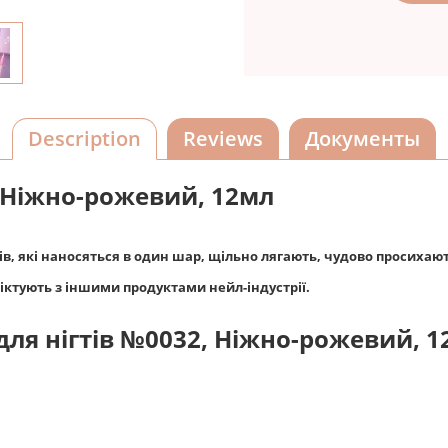
Description
Reviews
Документы
, Ніжно-рожевий, 12мл
ків, які наносяться в один шар, щільно лягають, чудово просихаю
ліктують з іншими продуктами нейл-індустрії.
для нігтів №0032, Ніжно-рожевий, 