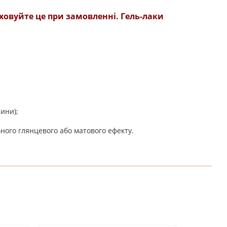
ховуйте це при замовленні. Гель-лаки
лини);
ьного глянцевого або матового ефекту.
НАПИШІТЬ ВІДГУК