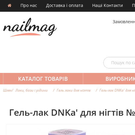
Про нас
Доставка і оплата
Наші Контакти
П
Замовленн
КАТАЛОГ ТОВАРІВ
ВИРОБНИ
Шлях
Лаки, бази і рідини
Гель лаки для нігтів
Гель-лак DNKa' для 
Гель-лак DNKa' для нігтів 