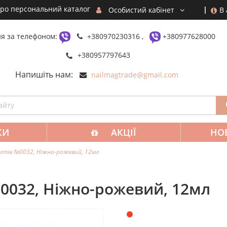
ро персональний каталог
В
Особистий кабінет
я за телефоном:
+380970230316 ,
+380977628000
+380957797643
Напишіть нам:
nailmagtrade@gmail.com
КИ
АКЦІЇ
НО
нігтів №0032, Ніжно-рожевий, 12мл
№0032, Ніжно-рожевий, 12мл