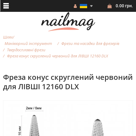
0.00 грн.
Шлях
Манікюрний інструмент
Фрези та насадки для фрезерiв
Твердосплавні фрези
Фреза конус скруглений червоний для ЛІВШІ 12160 DLX
Фреза конус скруглений червоний
для ЛІВШІ 12160 DLX