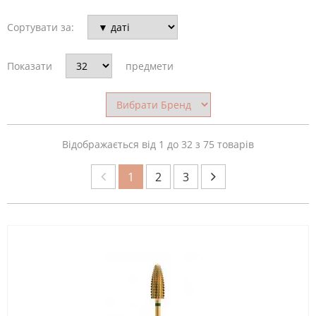
Сортувати за:
ПРИЗНАЧЕННЯ
ФРЕЗИ
Показати
предмети
БРЕНД
Відображається від 1 до 32 з 75 товарів
1
2
3
КРАЇНА-
ВИРОБНИК
ОБЛАСТЬ
ЗАСТОСУВАННЯ