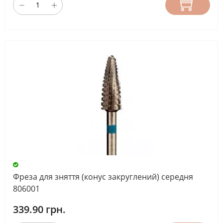
Фреза для зняття (конус закруглений) середня
806001
339.90 грн.