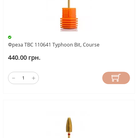
МАТЕРІАЛ
НАСАДКА
ДОВЖИНА
Фреза ТВС 110641 Typhoon Bit, Course
РОБОЧОЇ
440.00 грн.
ЧАСТИНИ
(ММ)
СКИНУТИ