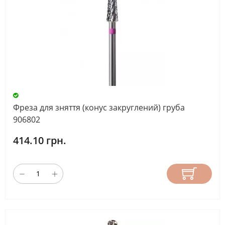
Фреза для зняття (конус закруглений) груба
906802
414.10 грн.