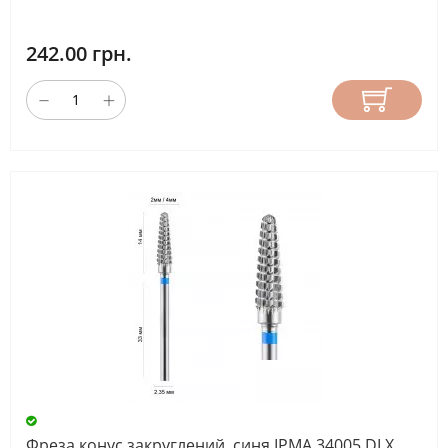
242.00 грн.
Фреза конус закруглений, синя ІРМА 34005 DLX