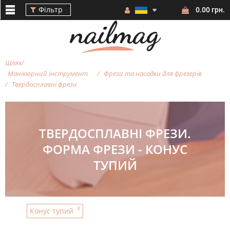
Фільтр
0.00 грн.
Шлях
Манікюрний інструмент
Фрези та насадки для фрезерiв
Твердосплавні фрези
Фільтр
ТВЕРДОСПЛАВНІ ФРЕЗИ.
ФОРМА ФРЕЗИ - КОНУС
ТУПИЙ
ФОРМА
ФРЕЗИ
X
Конус тупий
АБРАЗИВНІСТЬ