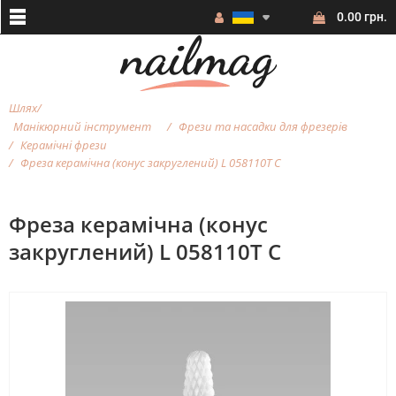
0.00 грн.
Шлях
Манікюрний інструмент
Фрези та насадки для фрезерiв
Керамічні фрези
Фреза керамічна (конус закруглений) L 058110T С
Фреза керамічна (конус
закруглений) L 058110T С