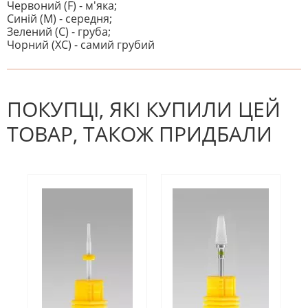
Червоний (F) - м'яка;
Синій (M) - середня;
Зелений (C) - груба;
Чорний (XC) - самий грубий
На даний час немає відгуків. Ви
НАПИШІТЬ ВІДГУК
можете стати першим! Будьте
першим, хто напише відгук.
ПОКУПЦІ, ЯКІ КУПИЛИ ЦЕЙ
ТОВАР, ТАКОЖ ПРИДБАЛИ