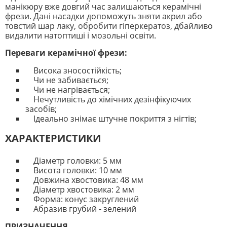
манікюру вже довгий час залишаються керамічні
фрези. Дані насадки допоможуть зняти акрил або
товстий шар лаку, обробити гіперкератоз, дбайливо
видалити натоптиші і мозольні освіти.
Переваги керамічної фрези:
Висока зносостійкість;
Чи не забивається;
Чи не нагрівається;
Нечутливість до хімічних дезінфікуючих
засобів;
Ідеально знімає штучне покриття з нігтів;
ХАРАКТЕРИСТИКИ
Діаметр головки: 5 мм
Висота головки: 10 мм
Довжина хвостовика: 48 мм
Діаметр хвостовика: 2 мм
Форма: конус закруглений
Абразив грубий - зелений
ПРИЗНАЧЕННЯ