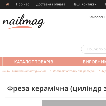
Про нас
Доставка і оплата
Наші Контакти
П
Замовленн
КАТАЛОГ ТОВАРІВ
ВИРОБНИ
Шлях
Манікюрний інструмент
Фрези та насадки для фрезерiв
Кер
Фреза керамічна (циліндр 