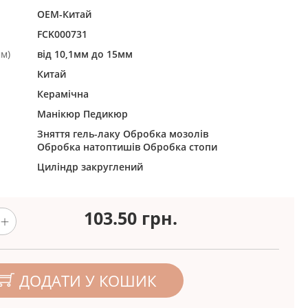
ОЕМ-Китай
FCK000731
м)
від 10,1мм до 15мм
Китай
Керамічна
Манікюр
Педикюр
Зняття гель-лаку
Обробка мозолів
Обробка натоптишів
Обробка стопи
Циліндр закруглений
103.50
грн.
ДОДАТИ У КОШИК