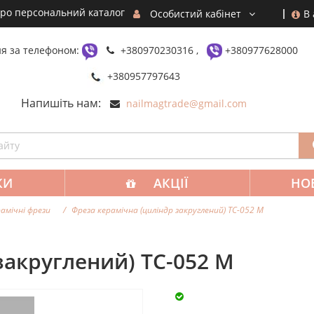
ро персональний каталог
В
Особистий кабінет
я за телефоном:
+380970230316 ,
+380977628000
+380957797643
Напишіть нам:
nailmagtrade@gmail.com
КИ
АКЦІЇ
НО
амічні фрези
Фреза керамічна (циліндр закруглений) TC-052 М
закруглений) TC-052 М