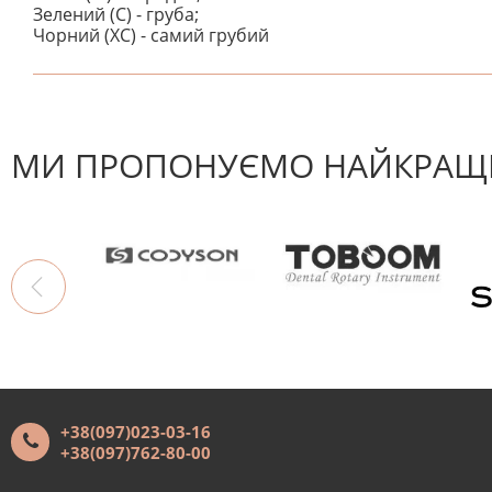
Зелений (C) - груба;
Чорний (XC) - самий грубий
На даний час немає відгуків. Ви можете стати першим
МИ ПРОПОНУЄМО НАЙКРАЩІ
+38(097)023-03-16
+38(097)762-80-00