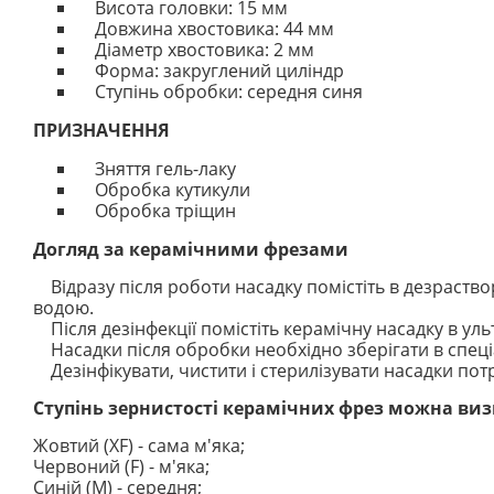
Висота головки: 15 мм
Довжина хвостовика: 44 мм
Діаметр хвостовика: 2 мм
Форма: закруглений циліндр
Ступінь обробки: середня синя
ПРИЗНАЧЕННЯ
Зняття гель-лаку
Обробка кутикули
Обробка тріщин
Догляд за керамічними фрезами
Відразу після роботи насадку помістіть в дезраство
водою.
Після дезінфекції помістіть керамічну насадку в ульт
Насадки після обробки необхідно зберігати в спеціа
Дезінфікувати, чистити і стерилізувати насадки потр
Ступінь зернистості керамічних фрез можна ви
Жовтий (XF) - сама м'яка;
Червоний (F) - м'яка;
Синій (M) - середня;