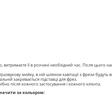
р, витримаєте її в розчині необхідний час. Після цього
развукову мийку, в ній шляхом кавітації з фрези будуть 
льній закривається підставці для фрез.
ібно після кожного застосування і кожного клієнта.
значити за кольором: