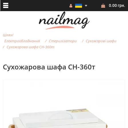
0.00 грн.
Шлях
Електрообладнання
Стерилізатори
Сухожарові шафи
Сухожарова шафа СН-360т
Сухожарова шафа СН-360т