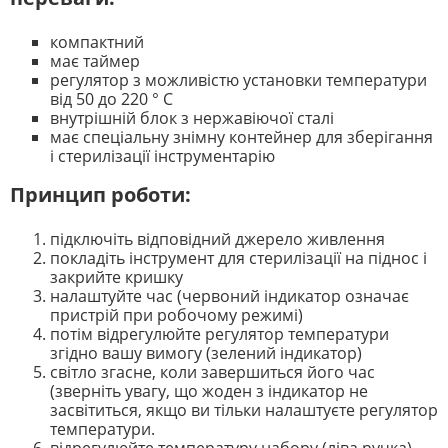
компактний
має таймер
регулятор з можливістю установки температури
від 50 до 220 ° C
внутрішній блок з нержавіючої сталі
має спеціальну знімну контейнер для зберігання
і стерилізації інструментарію
Принцип роботи:
підключіть відповідний джерело живлення
покладіть інструмент для стерилізації на піднос і
закрийте кришку
налаштуйте час (червоний індикатор означає
пристрій при робочому режимі)
потім відрегулюйте регулятор температури
згідно вашу вимогу (зелений індикатор)
світло згасне, коли завершиться його час
(зверніть увагу, що жоден з індикатор не
засвітиться, якщо ви тільки налаштуєте регулятор
температури.
відрегулюйте температуру набору (ліва ручка)