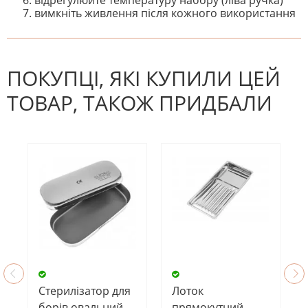
вимкніть живлення після кожного використання
На даний час немає відгуків. Ви
НАПИШІТЬ ВІДГУК
можете стати першим! Будьте
першим, хто напише відгук.
ПОКУПЦІ, ЯКІ КУПИЛИ ЦЕЙ
ТОВАР, ТАКОЖ ПРИДБАЛИ
Стерилізатор для
Лоток
борів овальний
прямокутний